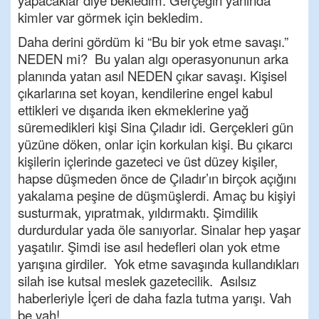
yapacaklar diye bekledim. Gerçeğin yanında
kimler var görmek için bekledim.
Daha derini gördüm ki “Bu bir yok etme savaşı.”
NEDEN mi? Bu yalan algı operasyonunun arka
planında yatan asıl NEDEN çıkar savaşı. Kişisel
çıkarlarına set koyan, kendilerine engel kabul
ettikleri ve dışarıda iken ekmeklerine yağ
süremedikleri kişi Sina Çıladır idi. Gerçekleri gün
yüzüne döken, onlar için korkulan kişi. Bu çıkarcı
kişilerin içlerinde gazeteci ve üst düzey kişiler,
hapse düşmeden önce de Çıladır’ın birçok açığını
yakalama peşine de düşmüşlerdi. Amaç bu kişiyi
susturmak, yıpratmak, yıldırmaktı. Şimdilik
durdurdular yada öle sanıyorlar. Sinalar hep yaşar
yaşatılır. Şimdi ise asıl hedefleri olan yok etme
yarışına girdiler. Yok etme savaşında kullandıkları
silah ise kutsal meslek gazetecilik. Asılsız
haberleriyle İçeri de daha fazla tutma yarışı. Vah
be vah!