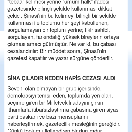
“tebaa” kelimesi yerine “umum halk” ifadesi
gazetesinde bilinçli şekilde kullanması dikkat
çekici. Şinasi’nin bu kelimeyi bilinçli bir şekilde
kullanması ile toplumu her şeyi kabullenen,
sorgulamayan bir toplum yerine; fikir sahibi,
sorgulayan, farkındalığı yüksek bireylerin ortaya
çıkması amacı gütmüştür. Ne var ki, bu çabası
cezalandırılır: Bir müddet sonra, Şinasi’nin
gazetesi kapatılır ve yazar sürgüne gönderilir.
SİNA ÇILADIR NEDEN HAPİS CEZASI ALDI
Seveni olan olmayan bir grup içerisinde,
demokrasiyi temsil eden, toplumda yeri olan,
seçime giren bir Milletvekili adayını çirkin
ithamlarla itibarsızlaştırma çabasına giren siyasi
parti başkanı ve bazı mensuplarını
haberleştirmek, gazetecilik mesleğinin gereğidir.
Çünkü toplumu ilgilendiren bir durumdur.