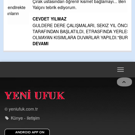
Çırak ustasından öğrenir kısmet bağlamayı... Ben İbrahim
kte
Yalçını tebrik ediyorum.
CEVDET YILMAZ
GULDERE DERE ÇALIŞMALARI, SEKIZ YIL ÖNCE ALKAYA
TARAFINDAN BAŞLATILDI, ETRASFINDA YERLEŞİM YERI
OLMAYAN KISIMLARA DUVARLAR YAPILDI."BURADAK
...
DEVAMI
Toggle
navigat
© yeniufuk.com.tr
Künye - iletişim