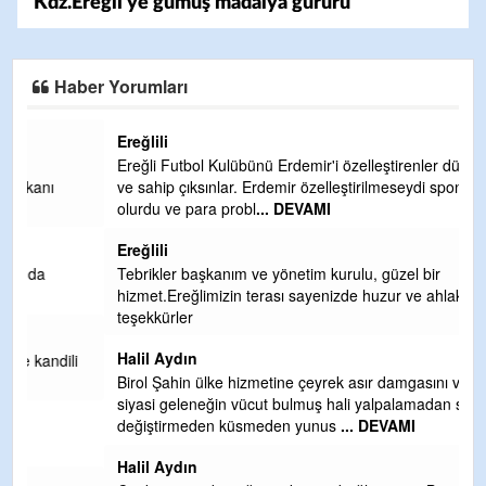
Kdz.Ereğli’ye gümüş madalya gururu
Haber Yorumları
Ereğlili
Ereğli Futbol Kulübünü Erdemir'i özelleştirenler düşünsün
ve sahip çıksınlar. Erdemir özelleştirilmeseydi sponsor
olurdu ve para probl
... DEVAMI
Ereğlili
Tebrikler başkanım ve yönetim kurulu, güzel bir
hizmet.Ereğlimizin terası sayenizde huzur ve ahlak bulacak
teşekkürler
Halil Aydın
i
Birol Şahin ülke hizmetine çeyrek asır damgasını vurmuş
siyasi geleneğin vücut bulmuş hali yalpalamadan saf
değiştirmeden küsmeden yunus
... DEVAMI
Halil Aydın