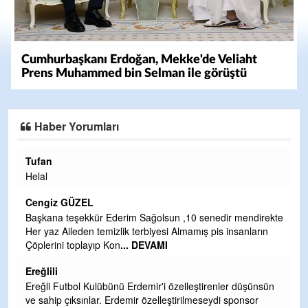
Cumhurbaşkanı Erdoğan, Mekke'de Veliaht
Prens Muhammed bin Selman ile görüştü
Haber Yorumları
Halil Aydın
Çırak ustasından öğrenir kısmet bağlamayı... Ben İbrahim
Yalçını tebrik ediyorum.
CEVDET YILMAZ
kte
GULDERE DERE ÇALIŞMALARI, SEKIZ YIL ÖNCE ALKAYA
TARAFINDAN BAŞLATILDI, ETRASFINDA YERLEŞİM YERI
OLMAYAN KISIMLARA DUVARLAR YAPILDI."BURADAK
...
DEVAMI
n
Şaban yavuz