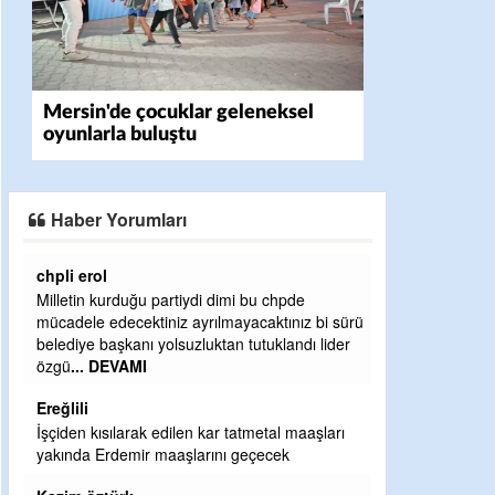
Mersin'de çocuklar geleneksel
oyunlarla buluştu
Haber Yorumları
chpli erol
Ereğlili
Milletin kurduğu partiydi dimi bu chpde
Ereğli Futbol Ku
mücadele edecektiniz ayrılmayacaktınız bi sürü
düşünsün ve sah
belediye başkanı yolsuzluktan tutuklandı lider
özelleştirilmes
özgü
... DEVAMI
probl
... DEVAM
Ereğlili
Ereğlili
İşçiden kısılarak edilen kar tatmetal maaşları
Tebrikler başka
yakında Erdemir maaşlarını geçecek
bir hizmet.Ereğ
ve ahlak bulaca