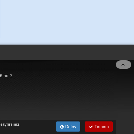
5 no:2
saylırsınız.
Detay
Tamam