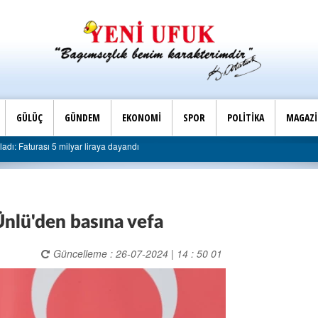
GÜLÜÇ
GÜNDEM
EKONOMİ
SPOR
POLİTİKA
MAGAZ
Son Dakika |
 milyar liraya dayandı
AK Parti Ereğli İlçe Başkanlığı’nd
nlü'den basına vefa
Güncelleme : 26-07-2024 | 14 : 50 01