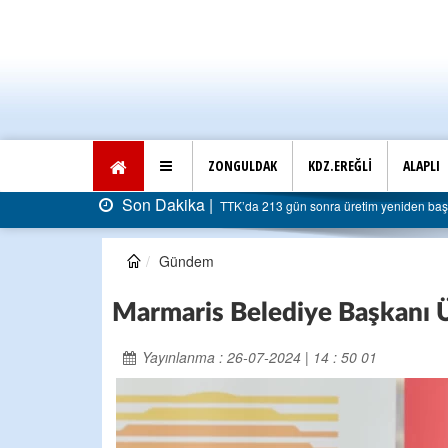
ZONGULDAK
KDZ.EREĞLİ
ALAPLI
Son Dakika |
TTK’da 213 gün sonra üretim yeniden başladı: Faturası 5
Gündem
Marmaris Belediye Başkanı Ü
Yayınlanma : 26-07-2024 | 14 : 50 01