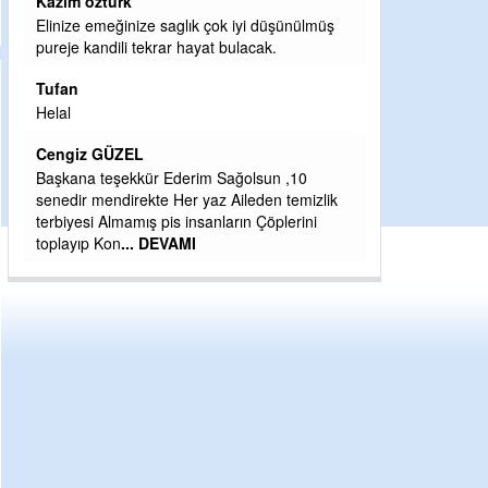
Kazim öztürk
Halil Aydın
Elinize emeğinize saglık çok iyi düşünülmüş
pureje kandili tekrar hayat bulacak.
Birol Şahin ülke
damgasını vurmu
Tufan
bulmuş hali ya
Helal
küsmeden yun
Cengiz GÜZEL
Halil Aydın
Başkana teşekkür Ederim Sağolsun ,10
Çırak ustasında
senedir mendirekte Her yaz Aileden temizlik
Ben İbrahim Yal
terbiyesi Almamış pis insanların Çöplerini
CEVDET YILM
toplayıp Kon
... DEVAMI
GULDERE DERE
ÖNCE ALKAYA 
ETRASFINDA 
KISIMLARA DU
DEVAMI