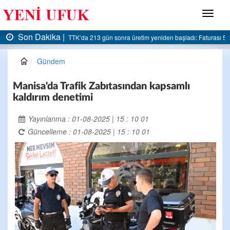
Menü
Son Dakika |
 5 milyar liraya dayandı
AK Parti Ereğli İlçe Başkanlığı’ndan belediyeye sert eleştiri
Gündem
Manisa'da Trafik Zabıtasından kapsamlı
kaldırım denetimi
Yayınlanma : 01-08-2025 | 15 : 10 01
Güncelleme : 01-08-2025 | 15 : 10 01