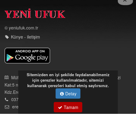
© yeniufuk.com.tr
Künye - iletişim
Sitemizden en iyi şekilde faydalanabilmeniz
Müftü Mahallesi Ateş Ahmet Sokak Cerrahoğlu İşmerkezi
için çerezler kullanılmaktadır, sitemizi
Kat:5 no:2
kullanarak çerezleri kabul etmiş saylırsınız.
Kdz.Ereğli/Zonguldak
Detay
03723121008
eregliyeniufuk@gmail.com
Tamam
İstek, Şikayetleriniz İçin Tıklayın
Tüm hakları saklıdır. İzinsiz kullanılamaz.