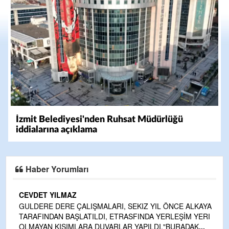
İzmit Belediyesi'nden Ruhsat Müdürlüğü
iddialarına açıklama
Haber Yorumları
CEVDET YILMAZ
kte
GULDERE DERE ÇALIŞMALARI, SEKIZ YIL ÖNCE ALKAYA
TARAFINDAN BAŞLATILDI, ETRASFINDA YERLEŞİM YERI
OLMAYAN KISIMLARA DUVARLAR YAPILDI."BURADAK
...