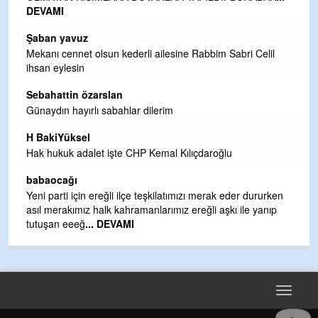
DEVAMI
Şaban yavuz
n
Mekanı cennet olsun kederli ailesine Rabbim Sabri Celil
ihsan eylesin
Sebahattin özarslan
Günaydın hayırlı sabahlar dilerim
ak
H BakiYüksel
Hak hukuk adalet işte CHP Kemal Kılıçdaroğlu
babaocağı
Yeni parti için ereğli ilçe teşkilatımızı merak eder dururken
asıl merakımız halk kahramanlarımız ereğli aşkı ile yanıp
tutuşan eeeğ
... DEVAMI
m
Toggle
navigat