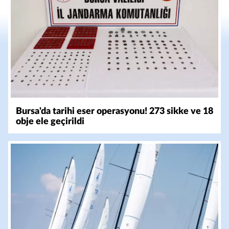
Bursa'da tarihi eser operasyonu! 273 sikke ve 18
obje ele geçirildi