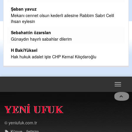
n
Şaban yavuz
Mekanı cennet olsun kederli ailesine Rabbim Sabri Celil
ihsan eylesin
Sebahattin özarslan
ak
Günaydın hayırlı sabahlar dilerim
H BakiYüksel
Hak hukuk adalet işte CHP Kemal Kılıçdaroğlu
Toggle
navigat
© yeniufuk.com.tr
Künye - iletişim