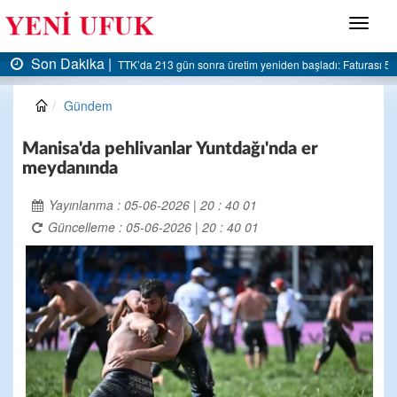
Menü
Son Dakika |
AK Parti Ereğli İlçe Başkanlığı’ndan belediyeye sert eleştiri:
Gündem
Manisa'da pehlivanlar Yuntdağı'nda er
meydanında
Yayınlanma : 05-06-2026 | 20 : 40 01
Güncelleme : 05-06-2026 | 20 : 40 01