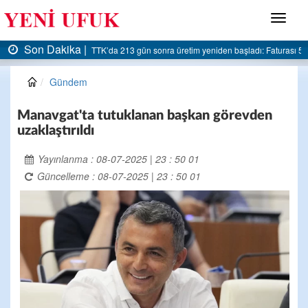
Menü
Son Dakika |
da 213 gün sonra üretim yeniden başladı: Faturası 5 milyar liraya dayandı
AK Parti
Gündem
Manavgat'ta tutuklanan başkan görevden
uzaklaştırıldı
Yayınlanma : 08-07-2025 | 23 : 50 01
Güncelleme : 08-07-2025 | 23 : 50 01