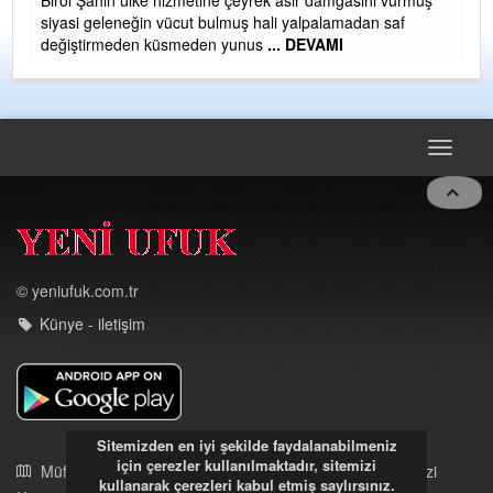
siyasi geleneğin vücut bulmuş hali yalpalamadan saf
değiştirmeden küsmeden yunus
... DEVAMI
Toggle
navigat
© yeniufuk.com.tr
Künye - iletişim
Sitemizden en iyi şekilde faydalanabilmeniz
için çerezler kullanılmaktadır, sitemizi
Müftü Mahallesi Ateş Ahmet Sokak Cerrahoğlu İşmerkezi
kullanarak çerezleri kabul etmiş saylırsınız.