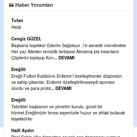
Haber Yorumları
Tufan
H
Helal
Çı
Ya
Cengiz GÜZEL
C
Başkana teşekkür Ederim Sağolsun ,10 senedir mendirekte
Her yaz Aileden temizlik terbiyesi Almamış pis insanların
G
Çöplerini toplayıp Kon
... DEVAMI
T
O
Ereğlili
D
Ereğli Futbol Kulübünü Erdemir'i özelleştirenler düşünsün
Ş
ve sahip çıksınlar. Erdemir özelleştirilmeseydi sponsor
olurdu ve para probl
... DEVAMI
Me
ih
Ereğlili
S
Tebrikler başkanım ve yönetim kurulu, güzel bir
hizmet.Ereğlimizin terası sayenizde huzur ve ahlak bulacak
Gü
teşekkürler
H
Halil Aydın
H
Birol Şahin ülke hizmetine çeyrek asır damgasını vurmuş