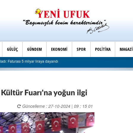
GÜLÜÇ
GÜNDEM
EKONOMİ
SPOR
POLİTİKA
MAGAZ
Son Dakika |
r liraya dayandı
AK Parti Ereğli İlçe Başkanlığı’ndan bele
Kültür Fuarı'na yoğun ilgi
Güncelleme : 27-10-2024 | 09 : 15 01