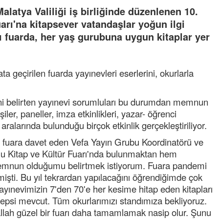
latya Valiliği iş birliğinde düzenlenen 10.
arı'na kitapsever vatandaşlar yoğun ilgi
ğı fuarda, her yaş gurubuna uygun kitaplar yer
a geçirilen fuarda yayınevleri eserlerini, okurlarla
ğini belirten yayınevi sorumluları bu durumdan memnun
şiler, paneller, imza etkinlikleri, yazar- öğrenci
ralarında bulunduğu birçok etkinlik gerçekleştiriliyor.
ri fuara davet eden Vefa Yayın Grubu Koordinatörü ve
lu Kitap ve Kültür Fuarı'nda bulunmaktan hem
mnun olduğumu belirtmek istiyorum. Fuara pandemi
işti. Bu yıl tekrardan yapılacağını öğrendiğimde çok
ayınevimizin 7'den 70'e her kesime hitap eden kitapları
hepsi mevcut. Tüm okurlarımızı standımıza bekliyoruz.
şallah güzel bir fuarı daha tamamlamak nasip olur. Şunu