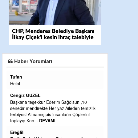
CHP, Menderes Belediye Başkanı
İlkay Çiçek'i kesin ihraç talebiyle
disipline sevk etti
Haber Yorumları
Halil Aydın
Çırak ustasından öğrenir kısmet bağlamayı...
Ben İbrahim Yalçını tebrik ediyorum.
CEVDET YILMAZ
sun ,10
den temizlik
GULDERE DERE ÇALIŞMALARI, SEKIZ YIL
Çöplerini
ÖNCE ALKAYA TARAFINDAN BAŞLATILDI,
ETRASFINDA YERLEŞİM YERI OLMAYAN
KISIMLARA DUVARLAR YAPILDI."BURADAK
...
DEVAMI