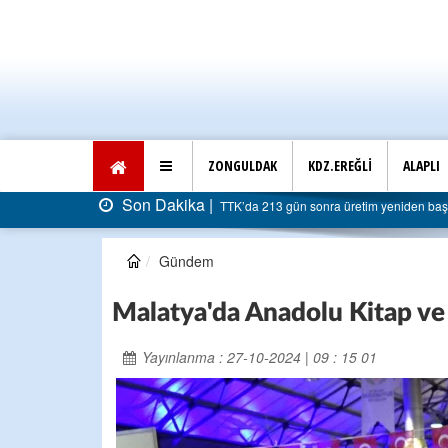
ZONGULDAK
KDZ.EREĞLİ
ALAPLI
Son Dakika |
TTK’da 213 gün sonra üretim yeniden başladı: Faturası 5 milya
Gündem
Malatya'da Anadolu Kitap ve 
Yayınlanma : 27-10-2024 | 09 : 15 01