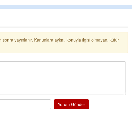
Ereğli Futbol Kulübünü Erdemir'i 
düşünsün ve sahip çıksınlar. Erd
özelleştirilmeseydi sponsor olur
probl
... DEVAMI
Ereğlili
Tebrikler başkanım ve yönetim k
 sonra yayınlanır. Kanunlara aykırı, konuyla ilgisi olmayan, küfür
bir hizmet.Ereğlimizin terası sa
ve ahlak bulacak teşekkürler
Halil Aydın
Birol Şahin ülke hizmetine çeyrek
damgasını vurmuş siyasi gelene
bulmuş hali yalpalamadan saf d
küsmeden yunus
... DEVAMI
Yorum Gönder