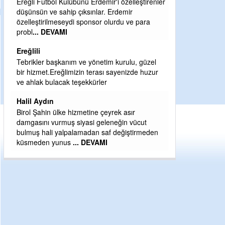
özelleştirenler
Şaban yavuz
emir
du ve para
Mekanı cennet olsun kederli ailesine Rabbim
Sabri Celil ihsan eylesin
Sebahattin özarslan
urulu, güzel
Günaydın hayırlı sabahlar dilerim
yenizde huzur
H BakiYüksel
Hak hukuk adalet işte CHP Kemal Kılıçdaroğlu
 asır
ğin vücut
eğiştirmeden