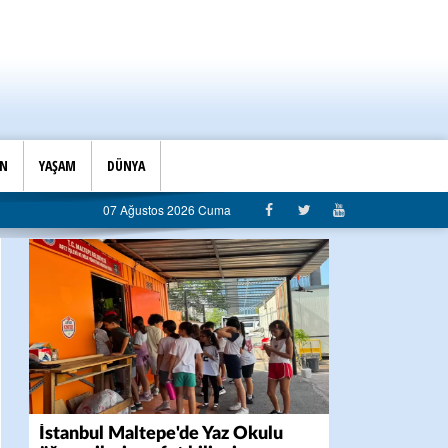
İN
YAŞAM
DÜNYA
diyeye sert eleştiri: “Algı siyaseti değil, hizmet belediyeciliği”
07 Ağustos 2026 Cuma
İstanbul Maltepe'de Yaz Okulu