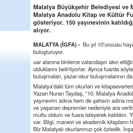
Malatya Büyükşehir Belediyesi ve Ma
Malatya Anadolu Kitap ve Kültür Fu
gösteriyor. 150 yayınevinin katıldı
alıyor.
MALATYA (İGFA) -
Bu yıl 10'uncusu hayat
buluşturuyor.
uar alanına binlerce vatandaşın akın etti
olduklarını belirtiyorlar. Ayrıca fuarda söyle
buluşmaları, yazar-okur buluşmalarının da a
Malatya'daki tüm okurları ve kitapseverle
Yazarı Nuran Taydaş, "10. Malatya Anado
yayınevim adına hem de şahsım adına me
ve yaşanan depremler nedeniyle ara verilm
mutlu oldum ve fuara isteyerek katıldım. Y
var. Bilgi, manevi ve akademik kitapların 
Biz Malatyalı okurlarımızı çok özledik. İn