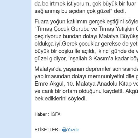
da belirtmek istiyorum, çok büyük bir fuar 
sağlanmış bu açıdan çok güzel" dedi.
Fuara yoğun katılımın gerçekleştiğini sö
"Timaş Çocuk Gurubu ve Timaş Yetişkin Gru
geçiriyoruz bundan dolayı Malatya Büyükşe
oldukça iyi.Gerek çocuklar gerekse de yetişk
büyük bir coşku ile açıldı, ikinci günde de 
güzel gidiyor, inşallah 3 Kasım'a kadar b
Malatya'da yaşanan depremler sonrasında b
yapılmasından dolayı memnuniyetini dile g
Emre Akgül, 10. Malatya Anadolu Kitap ve K
ve canlı bir ortam olduğunu kaydetti. Akgü
beklediklerini söyledi.
Haber
: İGFA
ETİKETLER :
Yazdır