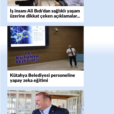
İş insanı Ali Bıdı'dan sağlıklı yaşam
üzerine dikkat çeken açıklamalar...
77 yaşında gençlik mucizesi
Kütahya Belediyesi personeline
yapay zeka eğitimi