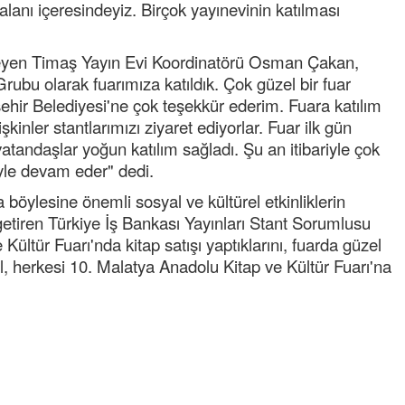
alanı içeresindeyiz. Birçok yayınevinin katılması
yleyen Timaş Yayın Evi Koordinatörü Osman Çakan,
bu olarak fuarımıza katıldık. Çok güzel bir fuar
hir Belediyesi'ne çok teşekkür ederim. Fuara katılım
inler stantlarımızı ziyaret ediyorlar. Fuar ilk gün
vatandaşlar yoğun katılım sağladı. Şu an itibariyle çok
öyle devam eder" dedi.
öylesine önemli sosyal ve kültürel etkinliklerin
etiren Türkiye İş Bankası Yayınları Stant Sorumlusu
Tufan
ültür Fuarı'nda kitap satışı yaptıklarını, fuarda güzel
Helal
l, herkesi 10. Malatya Anadolu Kitap ve Kültür Fuarı'na
Cengiz GÜZEL
Başkana teşekkür Ederim Sağol
senedir mendirekte Her yaz Aile
terbiyesi Almamış pis insanların 
toplayıp Kon
... DEVAMI
Ereğlili