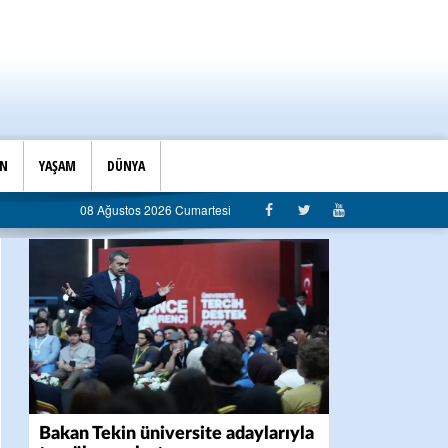
İN
YAŞAM
DÜNYA
e Başkanlığı’ndan belediyeye sert eleştiri: “Algı siyaseti değil, hizmet belediyeciliği”
08 Ağustos 2026 Cumartesi
Bakan Tekin üniversite adaylarıyla