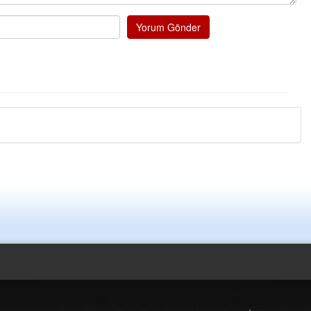
Ereğli Futbol
düşünsün ve 
Yorum Gönder
özelleştiril
probl
... DEV
Ereğlili
Tebrikler ba
bir hizmet.E
ve ahlak bul
Halil Aydın
Birol Şahin ü
damgasını vu
bulmuş hali 
küsmeden y
Müftü Mahallesi Ateş Ahmet Sokak Cerrahoğlu İşmerkezi Kat: