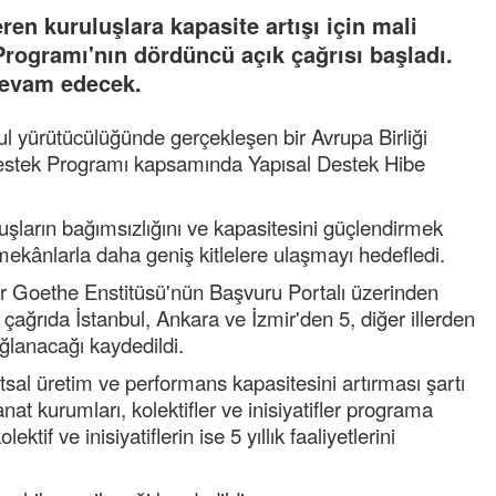
ren kuruluşlara kapasite artışı için mali
rogramı'nın dördüncü açık çağrısı başladı.
devam edecek.
l yürütücülüğünde gerçekleşen bir Avrupa Birliği
Destek Programı kapsamında Yapısal Destek Hibe
luşların bağımsızlığını ve kapasitesini güçlendirmek
kânlarla daha geniş kitlelere ulaşmayı hedefledi.
ar Goethe Enstitüsü'nün Başvuru Portalı üzerinden
çağrıda İstanbul, Ankara ve İzmir'den 5, diğer illerden
ğlanacağı kaydedildi.
tsal üretim ve performans kapasitesini artırması şartı
anat kurumları, kolektifler ve inisiyatifler programa
ktif ve inisiyatiflerin ise 5 yıllık faaliyetlerini