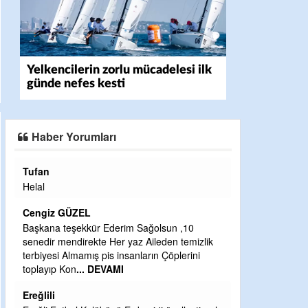
Yelkencilerin zorlu mücadelesi ilk
günde nefes kesti
Haber Yorumları
Halil Aydın
Çırak ustasından öğrenir kısmet b
Ben İbrahim Yalçını tebrik ediyor
ZEL
CEVDET YILMAZ
ekkür Ederim Sağolsun ,10
irekte Her yaz Aileden temizlik
GULDERE DERE ÇALIŞMALARI, 
amış pis insanların Çöplerini
ÖNCE ALKAYA TARAFINDAN BAŞ
... DEVAMI
ETRASFINDA YERLEŞİM YERI 
KISIMLARA DUVARLAR YAPILDI
DEVAMI