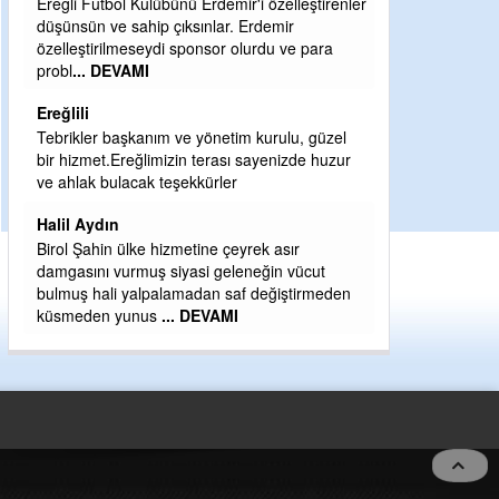
 Kulübünü Erdemir'i özelleştirenler
Şaban yavuz
sahip çıksınlar. Erdemir
meseydi sponsor olurdu ve para
Mekanı cennet olsun kederli aile
AMI
Sabri Celil ihsan eylesin
Sebahattin özarslan
şkanım ve yönetim kurulu, güzel
Günaydın hayırlı sabahlar dilerim
reğlimizin terası sayenizde huzur
H BakiYüksel
acak teşekkürler
Hak hukuk adalet işte CHP Kemal 
lke hizmetine çeyrek asır
rmuş siyasi geleneğin vücut
yalpalamadan saf değiştirmeden
unus
... DEVAMI
5 no:2