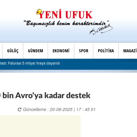
GÜLÜÇ
GÜNDEM
EKONOMİ
SPOR
POLİTİKA
MAGAZ
Son Dakika |
dı: Faturası 5 milyar liraya dayandı
AK Parti Ereğli İlç
0 bin Avro'ya kadar destek
Güncelleme : 20-08-2025 | 17 : 45 01