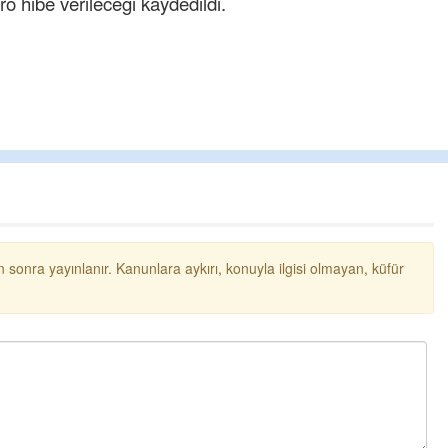
 hibe verileceği kaydedildi.
Tufan
 sonra yayınlanır. Kanunlara aykırı, konuyla ilgisi olmayan, küfür
Helal
Cengiz GÜ
Başkana teş
senedir mend
terbiyesi Alm
toplayıp Kon
Ereğlili