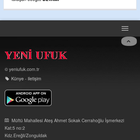
m
Toggle
navigat
© yeniufuk.com.tr
Künye - iletişim
Müftü Mahallesi Ateş Ahmet Sokak Cerrahoğlu İşmerkezi
Kat:5 no:2
Kdz.Ereğli/Zonguldak