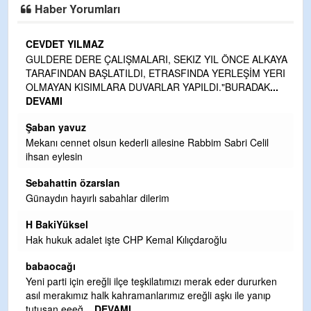
Haber Yorumları
CEVDET YILMAZ
kte
GULDERE DERE ÇALIŞMALARI, SEKIZ YIL ÖNCE ALKAYA
TARAFINDAN BAŞLATILDI, ETRASFINDA YERLEŞİM YERI
OLMAYAN KISIMLARA DUVARLAR YAPILDI."BURADAK
...
DEVAMI
Şaban yavuz
n
Mekanı cennet olsun kederli ailesine Rabbim Sabri Celil
ihsan eylesin
Sebahattin özarslan
Günaydın hayırlı sabahlar dilerim
ak
H BakiYüksel
Hak hukuk adalet işte CHP Kemal Kılıçdaroğlu
babaocağı
Yeni parti için ereğli ilçe teşkilatımızı merak eder dururken
asıl merakımız halk kahramanlarımız ereğli aşkı ile yanıp
tutuşan eeeğ
... DEVAMI