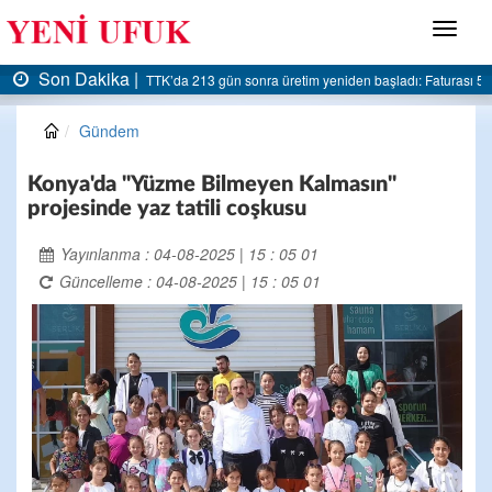
Menü
Son Dakika |
AK Parti Ereğli İlçe Başkanlığı’ndan belediyeye sert eleştiri:
Gündem
Konya'da "Yüzme Bilmeyen Kalmasın"
projesinde yaz tatili coşkusu
Yayınlanma : 04-08-2025 | 15 : 05 01
Güncelleme : 04-08-2025 | 15 : 05 01