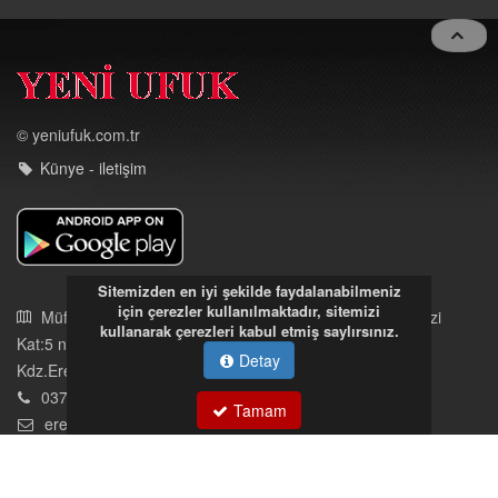
© yeniufuk.com.tr
Künye - iletişim
Müftü Mahallesi Ateş Ahmet Sokak Cerrahoğlu İşmerkezi
Kat:5 no:2
Sitemizden en iyi şekilde faydalanabilmeniz
Kdz.Ereğli/Zonguldak
için çerezler kullanılmaktadır, sitemizi
03723121008
kullanarak çerezleri kabul etmiş saylırsınız.
eregliyeniufuk@gmail.com
Detay
Tamam
İstek, Şikayetleriniz İçin Tıklayın
Tüm hakları saklıdır. İzinsiz kullanılamaz.