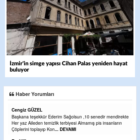
İzmir'in simge yapısı Cihan Palas yeniden hayat
buluyor
Haber Yorumları
CEVDET YILMAZ
ekte
GULDERE DERE ÇALIŞMALARI, SEKIZ YIL ÖNCE ALKAYA
n
TARAFINDAN BAŞLATILDI, ETRASFINDA YERLEŞİM YERI
OLMAYAN KISIMLARA DUVARLAR YAPILDI."BURADAK
...
DEVAMI