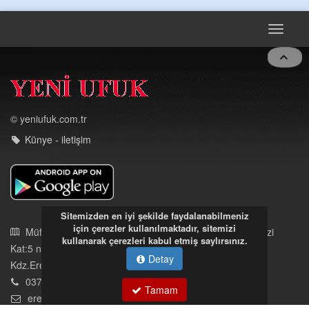
OLMAYAN KISIMLARA DUVARLAR YAPILDI."BURADAK
...
DEVAMI
Toggle
navigat
© yeniufuk.com.tr
Künye - iletişim
Sitemizden en iyi şekilde faydalanabilmeniz
için çerezler kullanılmaktadır, sitemizi
kullanarak çerezleri kabul etmiş saylırsınız.
Detay
Müftü Mahallesi Ateş Ahmet Sokak Cerrahoğlu İşmerkezi
Tamam
Kat:5 no:2