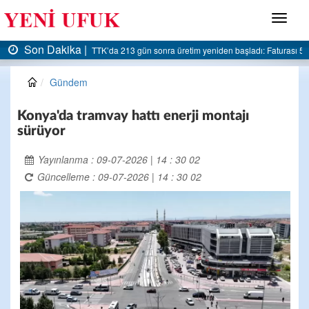
Menü
Son Dakika |
turası 5 milyar liraya dayandı
AK Parti Ereğli İlçe Başkanlığı’ndan belediyeye sert el
Gündem
Konya'da tramvay hattı enerji montajı
sürüyor
Yayınlanma : 09-07-2026 | 14 : 30 02
Güncelleme : 09-07-2026 | 14 : 30 02