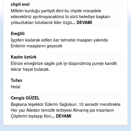
Ereğlili
Ereğli Futbol Kulübünü Erdemir'i özelleştirenler düşünsün
ve sahip çıksınlar. Erdemir özelleştirilmeseydi sponsor
olurdu ve para probl
... DEVAMI
Ereğlili
Tebrikler başkanım ve yönetim kurulu, güzel bir
hizmet.Ereğlimizin terası sayenizde huzur ve ahlak bulacak
teşekkürler
Halil Aydın
li
Birol Şahin ülke hizmetine çeyrek asır damgasını vurmuş
siyasi geleneğin vücut bulmuş hali yalpalamadan saf
değiştirmeden küsmeden yunus
... DEVAMI
Halil Aydın
Çırak ustasından öğrenir kısmet bağlamayı... Ben İbrahim
ekte
Yalçını tebrik ediyorum.
n
CEVDET YILMAZ
GULDERE DERE ÇALIŞMALARI, SEKIZ YIL ÖNCE ALKAYA
TARAFINDAN BAŞLATILDI, ETRASFINDA YERLEŞİM YERI