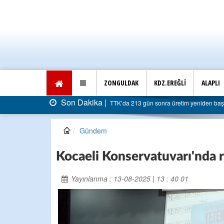
ZONGULDAK
KDZ.EREĞLİ
ALAPLI
Son Dakika |
TTK’da 213 gün sonra üretim yeniden başla
Gündem
Kocaeli Konservatuvarı'nda r
Yayınlanma : 13-08-2025 | 13 : 40 01