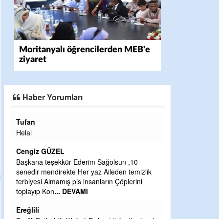
Moritanyalı öğrencilerden MEB'e
ziyaret
Haber Yorumları
fan
Halil Aydın
al
Çırak ustasından öğrenir
Ben İbrahim Yalçını tebr
ngiz GÜZEL
CEVDET YILMAZ
kana teşekkür Ederim Sağolsun ,10
edir mendirekte Her yaz Aileden temizlik
GULDERE DERE ÇALIŞM
biyesi Almamış pis insanların Çöplerini
ÖNCE ALKAYA TARAFIN
layıp Kon
... DEVAMI
ETRASFINDA YERLEŞİ
KISIMLARA DUVARLAR 
ğlili
DEVAMI