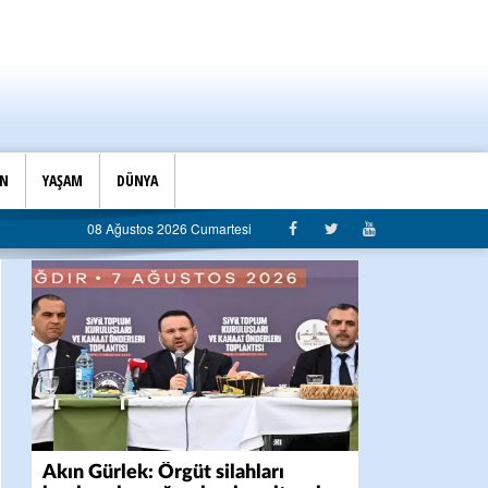
İN
YAŞAM
DÜNYA
08 Ağustos 2026 Cumartesi
Akın Gürlek: Örgüt silahları