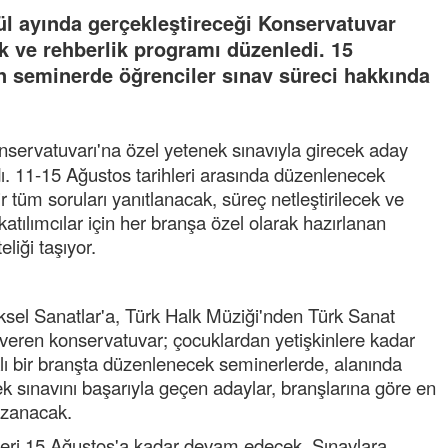
ül ayında gerçekleştireceği Konservatuvar
k ve rehberlik programı düzenledi. 15
 seminerde öğrenciler sınav süreci hakkında
servatuvarı'na özel yetenek sınavıyla girecek aday
adı. 11-15 Ağustos tarihleri arasında düzenlenecek
 tüm soruları yanıtlanacak, süreç netleştirilecek ve
atılımcılar için her branşa özel olarak hazırlanan
liği taşıyor.
sel Sanatlar'a, Türk Halk Müziği'nden Türk Sanat
veren konservatuvar; çocuklardan yetişkinlere kadar
klı bir branşta düzenlenecek seminerlerde, alanında
 sınavını başarıyla geçen adaylar, branşlarına göre en
kazanacak.
leri 15 Ağustos'a kadar devam edecek. Sınavlara