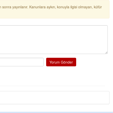
Ere
düş
 sonra yayınlanır. Kanunlara aykırı, konuyla ilgisi olmayan, küfür
öze
pro
Ere
Teb
bir
ve 
Hal
Bir
dam
Yorum Gönder
bul
kü