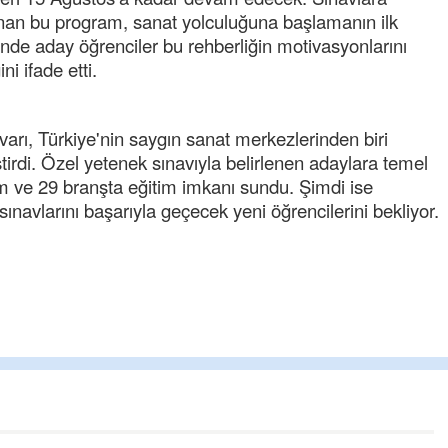
sunan bu program, sanat yolculuğuna başlamanın ilk
nde aday öğrenciler bu rehberliğin motivasyonlarını
ni ifade etti.
arı, Türkiye'nin saygın sanat merkezlerinden biri
tirdi. Özel yetenek sınavıyla belirlenen adaylara temel
m ve 29 branşta eğitim imkanı sundu. Şimdi ise
ınavlarını başarıyla geçecek yeni öğrencilerini bekliyor.
Tu
Hel
Ce
Baş
sen
ter
top
Ere