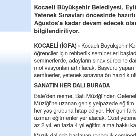
Kocaeli Büyükşehir Belediyesi, Eyl
Yetenek Sınavları öncesinde hazırlı
Ağustos'a kadar devam edecek olan
bilgilendiriliyor.
KOCAELİ (İGFA) -
Kocaeli Büyükşehir Kon
öğrenciler için rehberlik seminerleri başl
seminerlerde, adayların sınav sürecine dair
motivasyonları artırılacak. Başvuru yapan k
seminerler, yetenek sınavına ön hazırlık nite
SANATIN HER DALI BURADA
Bale'den resme, Batı Müziği'nden Gelenek
Müziği'ne uzanan geniş yelpazede eğitim 
her yaş grubuna hitap ediyor. Her gün far
uzman eğitmenler yer alacak. Özel yetenek
az 2 yıl, en fazla 4 yıl eğitim alma hakkı 
Müzik dalında başlayan rehberlik seminer