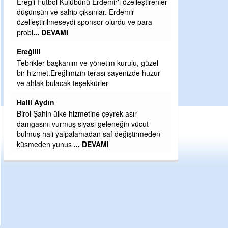
ğli Futbol Kulübünü Erdemir'i özelleştirenler
Şaban yavuz
ünsün ve sahip çıksınlar. Erdemir
lleştirilmeseydi sponsor olurdu ve para
Mekanı cennet olsun ked
bl
... DEVAMI
Sabri Celil ihsan eylesin
ğlili
Sebahattin özarslan
rikler başkanım ve yönetim kurulu, güzel
Günaydın hayırlı sabahla
 hizmet.Ereğlimizin terası sayenizde huzur
H BakiYüksel
ahlak bulacak teşekkürler
Hak hukuk adalet işte C
il Aydın
ol Şahin ülke hizmetine çeyrek asır
gasını vurmuş siyasi geleneğin vücut
muş hali yalpalamadan saf değiştirmeden
smeden yunus
... DEVAMI