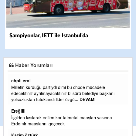
Şampiyonlar, İETT ile İstanbul'da
Haber Yorumları
Ereğlili
Ereğli Futbol Kulübünü Erdemir'i özelleştirenler düşünsün
anı
ve sahip çıksınlar. Erdemir özelleştirilmeseydi sponsor
olurdu ve para probl
... DEVAMI
Ereğlili
a
Tebrikler başkanım ve yönetim kurulu, güzel bir
hizmet.Ereğlimizin terası sayenizde huzur ve ahlak bulacak
teşekkürler