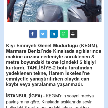
Kıyı Emniyeti Genel Müdürlüğü (KEGM),
Marmara Denizi'nde Kınalıada açıklarında
makine arızası nedeniyle sürüklenen 8
metre boyundaki tekne içindeki 5 kişiyi
kurtardı. TAHLİSİYE-2 botu tarafından
yedeklenen tekne, Harem İskelesi'ne
emniyetle yanaştırılırken olayda can
kaybı veya yaralanma yaşanmadı.
İSTANBUL (İGFA) -
KEGM'nin sosyal medya
paylaşımına göre, Kınalıada açıklarında seyir
halindeki 8 metre boyundaki tekne, makine