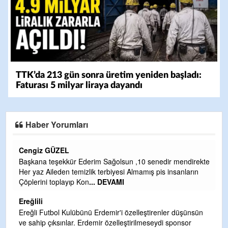
TTK’da 213 gün sonra üretim yeniden başladı:
Faturası 5 milyar liraya dayandı
Haber Yorumları
CEVDET YILMAZ
senedir mendirekte
GULDERE DERE ÇALIŞMALARI, SEKIZ YIL Ö
ş pis insanların
TARAFINDAN BAŞLATILDI, ETRASFINDA YERL
OLMAYAN KISIMLARA DUVARLAR YAPILDI."B
DEVAMI
Şaban yavuz
tirenler düşünsün
eseydi sponsor
Mekanı cennet olsun kederli ailesine Rabbim Sab