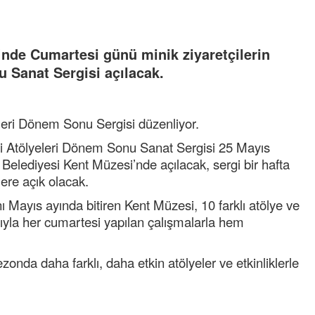
’nde Cumartesi günü minik ziyaretçilerin
 Sanat Sergisi açılacak.
eleri Dönem Sonu Sergisi
d
üzenliyor.
si Atölyeleri Dönem Sonu Sa
nat Sergisi 25 Mayıs
i Beledi
yesi Kent Müzesi’nde açılacak, s
ergi bir hafta
lere açık olacak.
nı M
ayıs ayında bitiren Kent Müzesi, 10 farklı atölye ve
ımıyla her cumartesi yapılan çalışmalarla
hem
zonda daha farklı, daha etkin atölyeler ve etkinliklerle