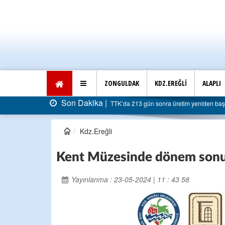
ZONGULDAK
KDZ.EREĞLİ
ALAPLI
Son Dakika |
TTK’da 213 gün sonra üretim yeniden başladı: Faturas
Kdz.Ereğli
Kent Müzesinde dönem sonu 
Yayınlanma : 23-05-2024 | 11 : 43 58