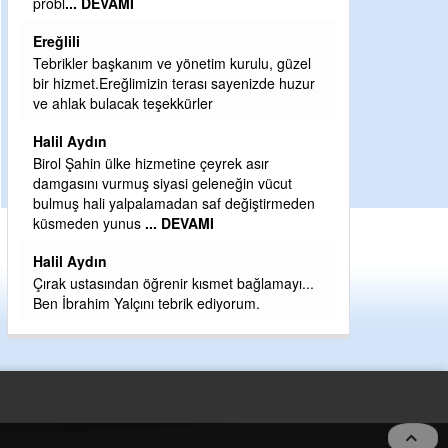
Sebahattin özarslan
Günaydın hayırlı sabahlar dilerim
 kurulu, güzel
H BakiYüksel
sayenizde huzur
Hak hukuk adalet işte CHP Kemal Kılıçdaroğlu
babaocağı
rek asır
Yeni parti için ereğli ilçe teşkilatımızı merak
neğin vücut
eder dururken asıl merakımız halk
 değiştirmeden
kahramanlarımız ereğli aşkı ile yanıp tutuşan
eeeğ
... DEVAMI
et bağlamayı...
yorum.
5 no:2