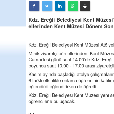
Kdz. Ereğli Belediyesi Kent Müzesi
ellerinden Kent Müzesi Dönem Sonu
Kdz
. Ereğli Belediyesi Kent Müzesi Atöly
Minik
z
iyaretçilerin
e
llerinden, Kent Müze
Cumartesi günü saat 14.00’de
Kdz
. Ereğl
boyunca saat 10.00 - 17.00 arası ziyaretçi
Kasım ayında
başladığı atölye çalışmaları
6 farklı etkinlikle onlarca öğrencinin katıl
eğlendirdi,
eğlendirirken de öğret
ti.
Kdz
. Ereğli Belediyesi Kent Müzesi yeni se
öğrencilerle buluş
acak.