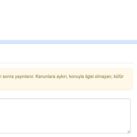
 sonra yayınlanır. Kanunlara aykırı, konuyla ilgisi olmayan, küfür
Cengiz GÜZEL
Başkana teşekkür Ederim Sağ
senedir mendirekte Her yaz Ai
terbiyesi Almamış pis insanlar
toplayıp Kon
... DEVAMI
Ereğlili
Ereğli Futbol Kulübünü Erdemir
düşünsün ve sahip çıksınlar. 
özelleştirilmeseydi sponsor o