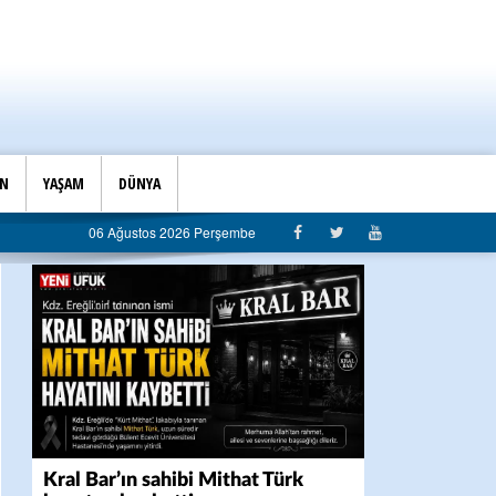
İN
YAŞAM
DÜNYA
ı’ndan belediyeye sert eleştiri: “Algı siyaseti değil, hizmet belediyeciliği”
06 Ağustos 2026 Perşembe
Kral Bar’ın sahibi Mithat Türk