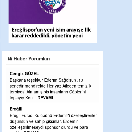
Ereğlispor’un yeni isim arayışı: İlk
karar reddedildi, yönetim yeni
isimde uzlaştı
Haber Yorumları
CEVDET YILMAZ
olsun ,10
GULDERE DERE ÇALIŞMALARI, SEKIZ YIL
leden temizlik
ÖNCE ALKAYA TARAFINDAN BAŞLATILDI,
ın Çöplerini
ETRASFINDA YERLEŞİM YERI OLMAYAN
KISIMLARA DUVARLAR YAPILDI."BURADAK
...
DEVAMI
Şaban yavuz
'i özelleştirenler
Erdemir
Mekanı cennet olsun kederli ailesine Rabbim
lurdu ve para
Sabri Celil ihsan eylesin