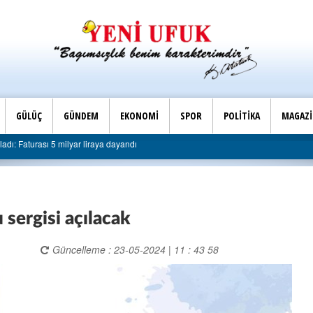
GÜLÜÇ
GÜNDEM
EKONOMİ
SPOR
POLİTİKA
MAGAZ
Son Dakika |
ı 5 milyar liraya dayandı
AK Parti Ereğli İlçe Başkanlığ
sergisi açılacak
Güncelleme : 23-05-2024 | 11 : 43 58