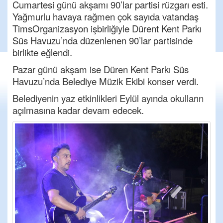
Cumartesi günü akşamı 90’lar partisi
rüzgarı
esti.
Yağmurlu havaya rağmen çok sayıda vatandaş
Tims
Organizasyon işbirliğiyle
Dürent
Kent Parkı
Süs Havuzu’nda
düzenlenen 90’lar partisinde
birlikte eğlendi.
Pazar günü akşam ise Düren Kent Parkı Süs
Havuzu
’
nda Belediye Müzik Ekibi konser ver
di.
Belediyenin yaz etkinlikleri Eylül ayında okulların
açılmasına kadar devam edecek.