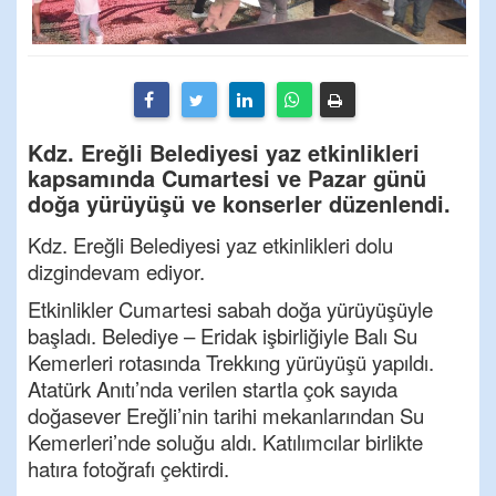
Kdz. Ereğli Belediyesi yaz etkinlikleri
kapsamında Cumartesi ve Pazar günü
doğa yürüyüşü ve konserler düzenlendi.
Kdz
. Ereğli Belediyesi
yaz etkinlikleri
dolu
dizgin
devam ediyor.
Etkinlikler Cumartesi sabah doğa yürüyüşüyle
başla
dı.
Belediye –
Eridak
işbirliğiyle Balı Su
Kemerleri rotasında
Trekkıng
yürüyüşü yapıl
dı.
Atatürk Anıtı’nda verilen startla çok sayıda
doğasever Ereğli’nin tarihi
mekanlarından
Su
Kemerleri’nde soluğu aldı. Katılımcılar birlikte
hatıra fotoğrafı çektirdi.