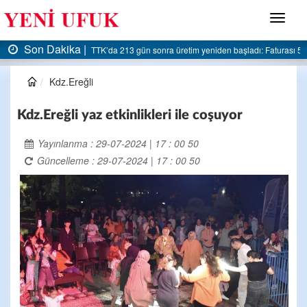
Menü
Son Dakika |
AK Parti Ereğli İlçe Başkanlığı’ndan belediyeye sert eleştiri:
Kdz.Ereğli
Kdz.Ereğli yaz etkinlikleri ile coşuyor
Yayınlanma : 29-07-2024 | 17 : 00 50
Güncelleme : 29-07-2024 | 17 : 00 50