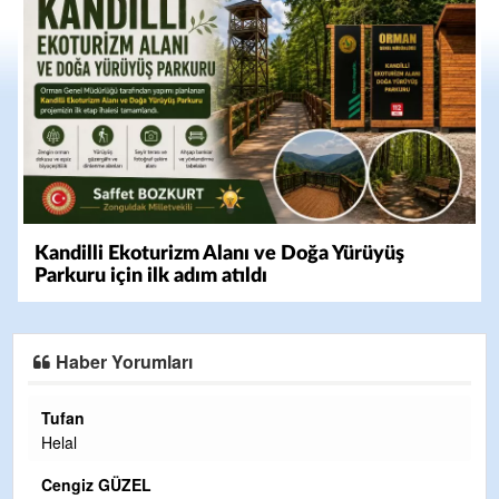
Kandilli Ekoturizm Alanı ve Doğa Yürüyüş
Parkuru için ilk adım atıldı
Haber Yorumları
Halil Aydın
Çırak ustasından öğrenir kısmet bağlamayı... Ben İbrahim
Yalçını tebrik ediyorum.