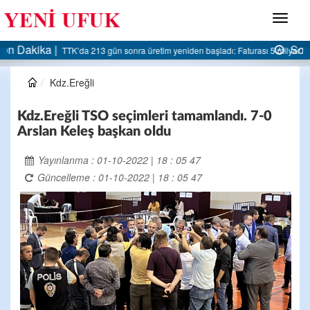
Menü
Son Dakika |
AK Parti Ereğli İlçe Başkanlığı’ndan belediyeye sert eleştiri:
Kdz.Ereğli
Kdz.Ereğli TSO seçimleri tamamlandı. 7-0
Arslan Keleş başkan oldu
Yayınlanma : 01-10-2022 | 18 : 05 47
Güncelleme : 01-10-2022 | 18 : 05 47