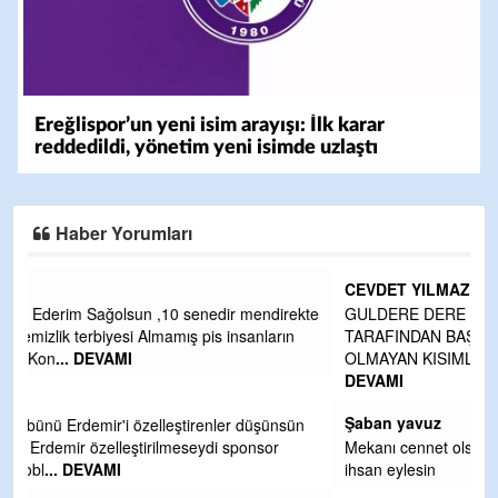
Ereğlispor’un yeni isim arayışı: İlk karar
reddedildi, yönetim yeni isimde uzlaştı
Haber Yorumları
CEVDET YILMAZ
kte
GULDERE DERE ÇALIŞMALARI, SEKIZ YIL ÖNCE ALKAYA
TARAFINDAN BAŞLATILDI, ETRASFINDA YERLEŞİM YERI
OLMAYAN KISIMLARA DUVARLAR YAPILDI."BURADAK
...
DEVAMI
Şaban yavuz
n
Mekanı cennet olsun kederli ailesine Rabbim Sabri Celil
ihsan eylesin