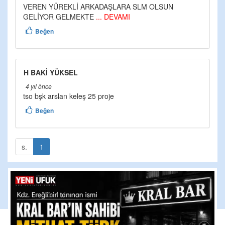
VEREN YÜREKLİ ARKADAŞLARA SLM OLSUN
GELİYOR GELMEKTE
... DEVAMI
Beğen
H BAKİ YÜKSEL
4 yıl önce
tso bşk arslan keleş 25 proje
Beğen
s.
1