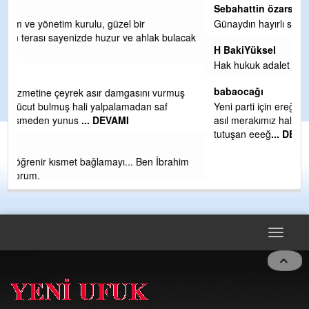
Sebahattin özarslan
Günaydın hayırlı sabahlar dilerim
ak
H BakiYüksel
Hak hukuk adalet işte CHP Kemal Kılıçdaroğlu
babaocağı
Yeni parti için ereğli ilçe teşkilatımızı merak eder dururken
asıl merakımız halk kahramanlarımız ereğli aşkı ile yanıp
tutuşan eeeğ
... DEVAMI
m
Toggle
navigat
© yeniufuk.com.tr