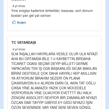
4 yıl önce
Yıne ereglıyı kaderine terkettıler, kısacası, sort donum
bostan yan gel yat osman
Beğen
TC VATANDAŞI
4 yıl önce
SLM İNŞALLAH HAYIRLARA VESİLE OLUR ULA NİYAZİ
AHA BU ORTAMDA BİLE 7-0 KAYBETTİN BİRDAHA
TİCARET ODASI SEÇİMİ DEYİP MİLLETİ GERME
YAPACAĞIN TEK İŞ ODA BAŞKANLIĞI SICAK BAKILAN
BİRİNİ DESTEKLE ÇOK DAHA HAYIRLI HEP AKILLISIN
YA ATIYORUM İBRAHİM SEZERİ ÖN PLANA
ÇIKARSAYDIN 8-0 ALIRDIN EMİN OL AKIN TAT OĞLU
ÇIKSA YİNE ALAMAZDI YAZIK ÇOK MÜCEDELE
VERİYORSUN YİNE OLMUYOR EVETTTT BU HALK
ZENGİNİ ASSOLİSTİ SEVİYOR BİR ZAMANLAR NİYAZİ
ÖZCAN İSMİ TAYYİP GİBİYDİ EY GİDÜ NİYAZÜ İŞİN
ÖZÜN SEVENİNDE VAR YANİ SENİ SEVEN GÖNÜL