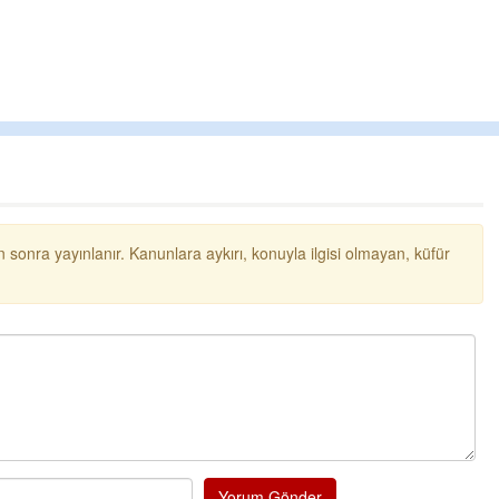
Ereğli Futbol Kulübünü Erdemir'i özelleştir
düşünsün ve sahip çıksınlar. Erdemir
özelleştirilmeseydi sponsor olurdu ve para
probl
... DEVAMI
Ereğlili
Tebrikler başkanım ve yönetim kurulu, güz
bir hizmet.Ereğlimizin terası sayenizde hu
ve ahlak bulacak teşekkürler
Halil Aydın
Birol Şahin ülke hizmetine çeyrek asır
 sonra yayınlanır. Kanunlara aykırı, konuyla ilgisi olmayan, küfür
damgasını vurmuş siyasi geleneğin vücut
bulmuş hali yalpalamadan saf değiştirme
küsmeden yunus
... DEVAMI
Yorum Gönder