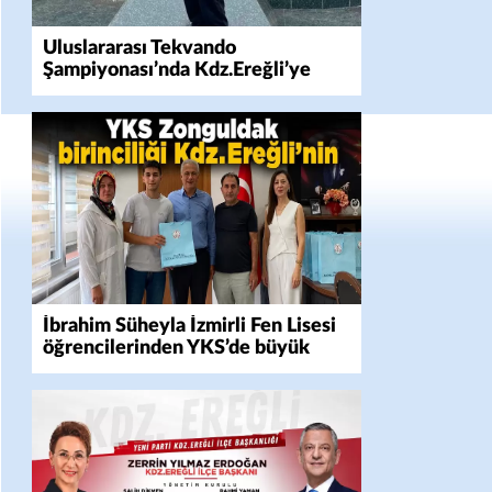
Uluslararası Tekvando
Şampiyonası’nda Kdz.Ereğli’ye
gümüş madalya gururu
İbrahim Süheyla İzmirli Fen Lisesi
öğrencilerinden YKS’de büyük
başarı