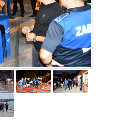
Tufan
Helal
Cengiz GÜZEL
Başkana teşekkür Ederim Sağolsun ,10
senedir mendirekte Her yaz Aileden temizl
terbiyesi Almamış pis insanların Çöplerini
toplayıp Kon
... DEVAMI
Ereğlili