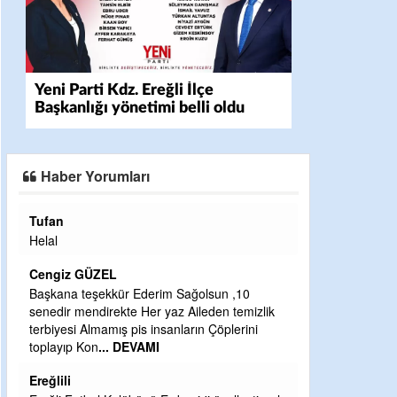
Yeni Parti Kdz. Ereğli İlçe
Başkanlığı yönetimi belli oldu
Haber Yorumları
Halil Aydın
Çırak ustasından öğrenir kısmet bağlamayı...
Ben İbrahim Yalçını tebrik ediyorum.
CEVDET YILMAZ
ik
GULDERE DERE ÇALIŞMALARI, SEKIZ YIL
ÖNCE ALKAYA TARAFINDAN BAŞLATILDI,
ETRASFINDA YERLEŞİM YERI OLMAYAN
KISIMLARA DUVARLAR YAPILDI."BURADAK
...
DEVAMI