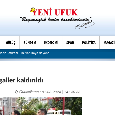
GÜLÜÇ
GÜNDEM
EKONOMİ
SPOR
POLİTİKA
MAGAZ
i İlçe Başkanlığı’ndan belediyeye sert eleştiri: “Algı siyaseti değil, hizmet belediyeci
aller kaldırıldı
Güncelleme : 01-08-2024 | 14 : 39 33