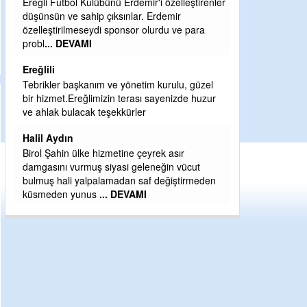
enler
Şaban yavuz
Mekanı cennet olsun kederli ailesine Rabbim
Sabri Celil ihsan eylesin
Sebahattin özarslan
el
Günaydın hayırlı sabahlar dilerim
zur
H BakiYüksel
Hak hukuk adalet işte CHP Kemal Kılıçdaroğlu
den