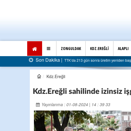
ZONGULDAK
KDZ.EREĞLİ
ALAPLI
Son Dakika |
başladı: Faturası 5 milyar liraya dayandı
AK Parti Ereğl
Kdz.Ereğli
Kdz.Ereğli sahilinde izinsiz işg
Yayınlanma : 01-08-2024 | 14 : 39 33