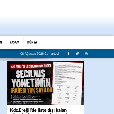
İN
YAŞAM
DÜNYA
liği”
08 Ağustos 2026 Cumartesi
Kdz.Ereğli’de liste dışı kalan