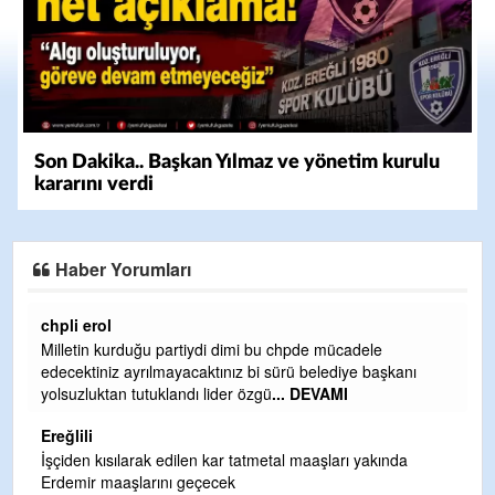
Son Dakika.. Başkan Yılmaz ve yönetim kurulu
kararını verdi
Haber Yorumları
Ereğlili
Ereğli Futbol Kulübünü Erdemir'i özelleştirenler düşünsün
anı
ve sahip çıksınlar. Erdemir özelleştirilmeseydi sponsor
olurdu ve para probl
... DEVAMI
Ereğlili
da
Tebrikler başkanım ve yönetim kurulu, güzel bir
hizmet.Ereğlimizin terası sayenizde huzur ve ahlak bulaca