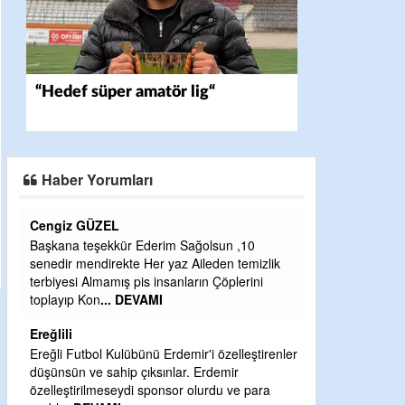
“Hedef süper amatör lig“
Haber Yorumları
CEVDET YILMAZ
erim Sağolsun ,10
GULDERE DERE ÇALIŞMALARI, SEKIZ Y
r yaz Aileden temizlik
ÖNCE ALKAYA TARAFINDAN BAŞLATILDI
insanların Çöplerini
ETRASFINDA YERLEŞİM YERI OLMAYAN
MI
KISIMLARA DUVARLAR YAPILDI."BURAD
DEVAMI
Şaban yavuz
 Erdemir'i özelleştirenler
sınlar. Erdemir
Mekanı cennet olsun kederli ailesine Rabb
ponsor olurdu ve para
Sabri Celil ihsan eylesin