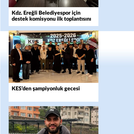
Kdz. Ereğli Belediyespor için
destek komisyonu ilk toplantısını
yaptı
KES’den şampiyonluk gecesi