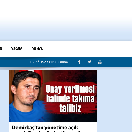
İN
YAŞAM
DÜNYA
aşkanlığı’ndan belediyeye sert eleştiri: “Algı siyaseti değil, hizmet belediyeciliği”
07 Ağustos 2026 Cuma
Demirbaş’tan yönetime açık