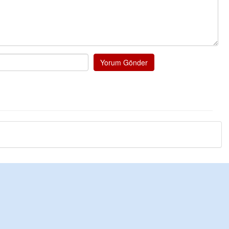
Yorum Gönder
Cengiz GÜZEL
Başkana teşekkür Ed
senedir mendirekte He
terbiyesi Almamış pis 
toplayıp Kon
... DEVA
Ereğlili
Ereğli Futbol Kulübünü
düşünsün ve sahip çık
özelleştirilmeseydi s