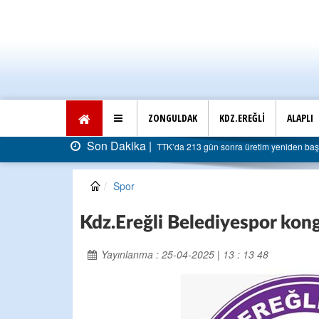
ZONGULDAK
KDZ.EREĞLİ
ALAPLI
Son Dakika |
TTK’da 213 gün sonra üretim yeniden başladı:
Spor
Kdz.Ereğli Belediyespor kong
Yayınlanma : 25-04-2025 | 13 : 13 48