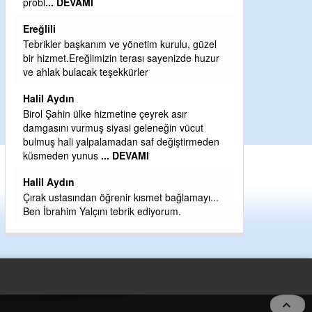
Sebahattin özarslan
Günaydın hayırlı sabahlar dilerim
 yönetim kurulu, güzel
H BakiYüksel
n terası sayenizde huzur
kkürler
Hak hukuk adalet işte CHP Kemal Kılıçdar
babaocağı
etine çeyrek asır
Yeni parti için ereğli ilçe teşkilatımızı merak
asi geleneğin vücut
eder dururken asıl merakımız halk
adan saf değiştirmeden
kahramanlarımız ereğli aşkı ile yanıp tutuş
 DEVAMI
eeeğ
... DEVAMI
nir kısmet bağlamayı...
ebrik ediyorum.
5 no:2