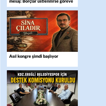
mesaj: Borçlar üstlenilirse göreve
talibiz
Asıl kongre şimdi başlıyor