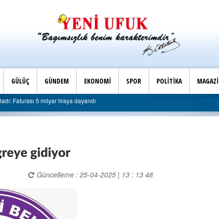
GÜLÜÇ
GÜNDEM
EKONOMİ
SPOR
POLİTİKA
MAGAZ
Son Dakika |
 Faturası 5 milyar liraya dayandı
AK Parti Ereğli İlçe B
reye gidiyor
Güncelleme : 25-04-2025 | 13 : 13 48