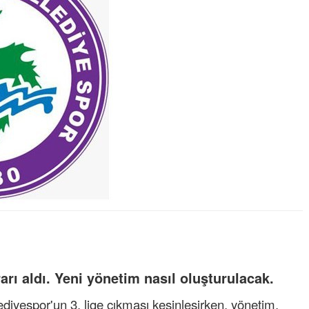
rı aldı. Yeni yönetim nasıl oluşturulacak.
iyespor'un 3. lige çıkması kesinleşirken, yönetim,