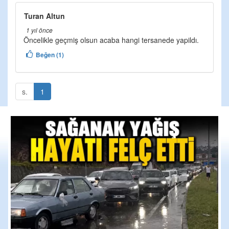
Turan Altun
1 yıl önce
Öncelikle geçmiş olsun acaba hangi tersanede yapildı.
Beğen (1)
s.
1