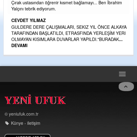
Çırak ustasından öğrenir kısmet bağlamayı... Ben İbrahim
kte
Yalçını tebrik ediyorum.
CEVDET YILMAZ
GULDERE DERE ÇALIŞMALARI, SEKIZ YIL ÖNCE ALKAYA
TARAFINDAN BAŞLATILDI, ETRASFINDA YERLEŞİM YERI
OLMAYAN KISIMLARA DUVARLAR YAPILDI."BURADAK
...
DEVAMI
Toggle
navigat
© yeniufuk.com.tr
Künye - iletişim