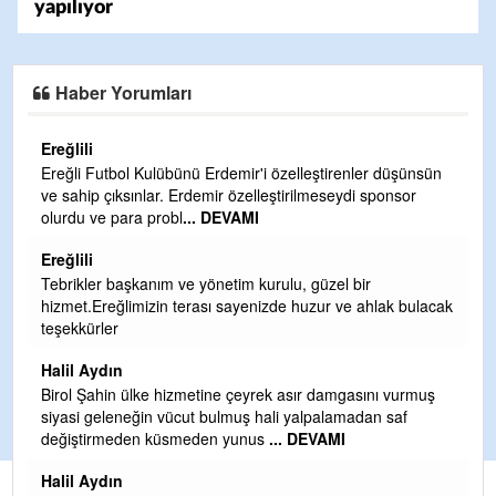
yapılıyor
Haber Yorumları
Ereğlili
Ereğli Futbol Kulübünü Erdemir'i özelleştirenler düşünsün
ve sahip çıksınlar. Erdemir özelleştirilmeseydi sponsor
olurdu ve para probl
... DEVAMI
Ereğlili
Tebrikler başkanım ve yönetim kurulu, güzel bir
hizmet.Ereğlimizin terası sayenizde huzur ve ahlak bulacak
teşekkürler
Halil Aydın
i
Birol Şahin ülke hizmetine çeyrek asır damgasını vurmuş
siyasi geleneğin vücut bulmuş hali yalpalamadan saf
değiştirmeden küsmeden yunus
... DEVAMI
Halil Aydın