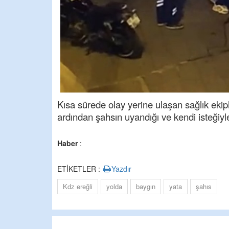
Kısa sürede olay yerine ulaşan sağlık ekipl
ardından şahsın uyandığı ve kendi isteğiyle
Haber
:
ETİKETLER :
Yazdır
Kdz ereğli
yolda
baygın
yata
şahıs