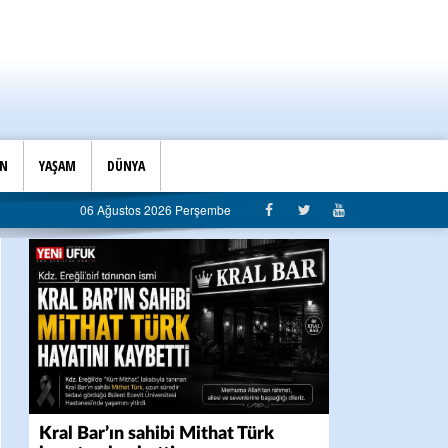
İN
YAŞAM
DÜNYA
iyaseti değil, hizmet belediyeciliği”
06 Ağustos 2026 Perşembe
Kral Bar’ın sahibi Mithat Türk