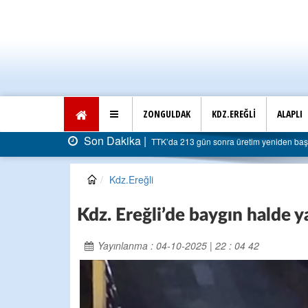
ZONGULDAK
KDZ.EREĞLİ
ALAPLI
S
13 gün sonra üretim yeniden başladı: Faturası 5 milyar liraya dayandı
Kdz.Ereğli
Kdz. Ereğli’de baygın halde y
Yayınlanma : 04-10-2025 | 22 : 04 42