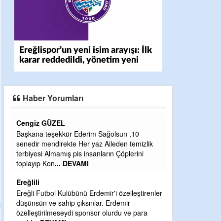
Ereğlispor’un yeni isim arayışı: İlk
karar reddedildi, yönetim yeni
isimde uzlaştı
Haber Yorumları
CEVDET YILMAZ
0
GULDERE DERE ÇALIŞMALARI, SEKIZ YIL
izlik
ÖNCE ALKAYA TARAFINDAN BAŞLATILDI,
ni
ETRASFINDA YERLEŞİM YERI OLMAYAN
KISIMLARA DUVARLAR YAPILDI."BURADAK
...
DEVAMI
Şaban yavuz
tirenler
Mekanı cennet olsun kederli ailesine Rabbim
para
Sabri Celil ihsan eylesin