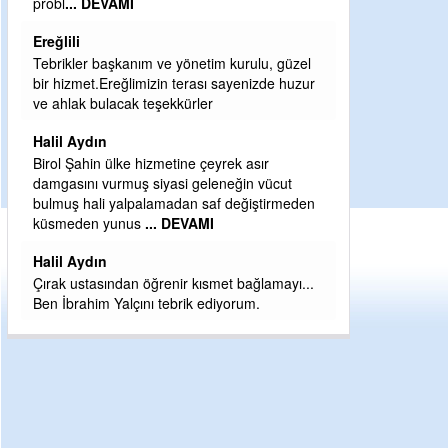
Sebahattin özarslan
Günaydın hayırlı sabahlar dilerim
güzel
H BakiYüksel
 huzur
Hak hukuk adalet işte CHP Kemal Kılıçdaroğlu
babaocağı
Yeni parti için ereğli ilçe teşkilatımızı merak
ut
eder dururken asıl merakımız halk
rmeden
kahramanlarımız ereğli aşkı ile yanıp tutuşan
eeeğ
... DEVAMI
ayı...