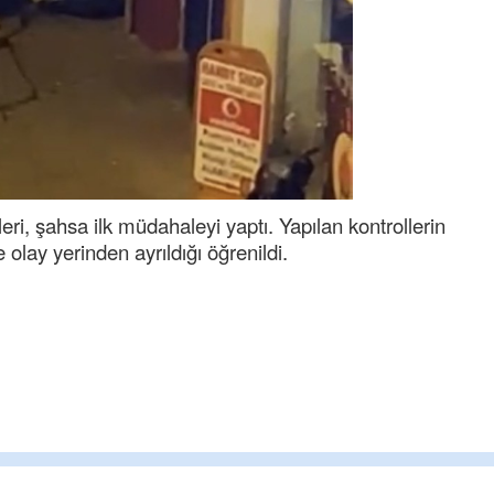
eri, şahsa ilk müdahaleyi yaptı. Yapılan kontrollerin
 olay yerinden ayrıldığı öğrenildi.
Cengiz GÜZEL
Başkana teşekkür Ederim Sağolsun ,1
senedir mendirekte Her yaz Aileden tem
terbiyesi Almamış pis insanların Çöpleri
toplayıp Kon
... DEVAMI
Ereğlili
Ereğli Futbol Kulübünü Erdemir'i özelleş
düşünsün ve sahip çıksınlar. Erdemir
özelleştirilmeseydi sponsor olurdu ve 