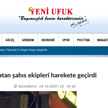
GÜLÜÇ
GÜNDEM
EKONOMİ
SPOR
POLİTİKA
MAGAZ
on Dakika |
AK Parti Ereğli İlçe Başkanlığı’ndan belediyeye sert eleştiri: “Algı s
atan şahıs ekipleri harekete geçirdi
Güncelleme : 04-10-2025 | 22 : 04 42