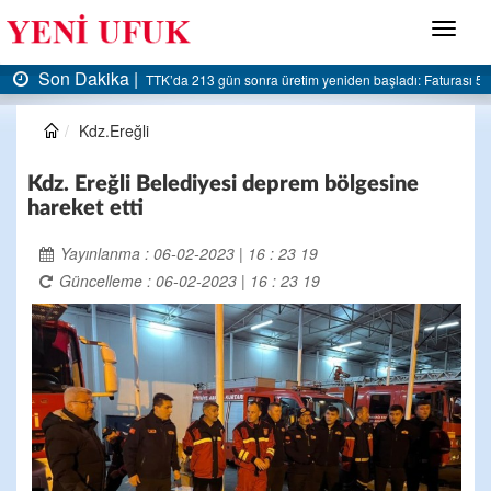
Menü
Son Dakika |
 5 milyar liraya dayandı
AK Parti Ereğli İlçe Başkanlığı’ndan belediyeye sert eleştiri
Kdz.Ereğli
Kdz. Ereğli Belediyesi deprem bölgesine
hareket etti
Yayınlanma : 06-02-2023 | 16 : 23 19
Güncelleme : 06-02-2023 | 16 : 23 19