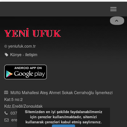
© yeniufuk.com.tr
Künye - iletişim
Müftü Mahallesi Ateş Ahmet Sokak Cerrahoğlu İşmerkezi
Kat:5 no:2
Kdz.Ereğli/Zonguldak
03723121008
eregliyeniufuk@gmail.com
Sitemizden en iyi şekilde faydalanabilmeniz
için çerezler kullanılmaktadır, sitemizi
İstek, Şikayetleriniz İçin Tıklayın
kullanarak çerezleri kabul etmiş saylırsınız.
Tüm hakları saklıdır. İzinsiz kullanılamaz.