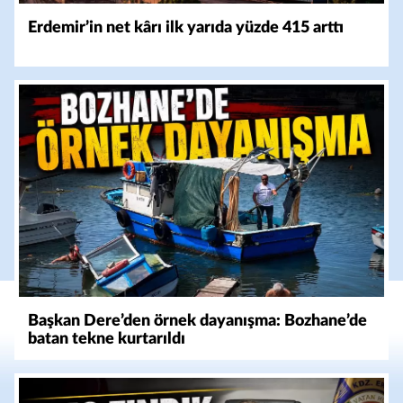
Erdemir’in net kârı ilk yarıda yüzde 415 arttı
Başkan Dere’den örnek dayanışma: Bozhane’de
batan tekne kurtarıldı