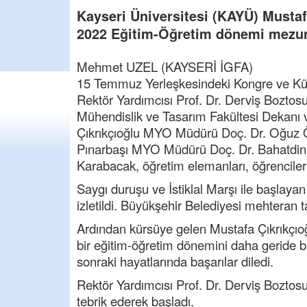
Kayseri Üniversitesi (KAYÜ) Musta
2022 Eğitim-Öğretim dönemi mezun
Mehmet UZEL (KAYSERİ İGFA)
15 Temmuz Yerleşkesindeki Kongre ve Kült
Rektör Yardımcısı Prof. Dr. Derviş Bozto
Mühendislik ve Tasarım Fakültesi Dekanı
Çıkrıkçıoğlu MYO Müdürü Doç. Dr. Oğuz 
Pınarbaşı MYO Müdürü Doç. Dr. Bahatdin
Karabacak, öğretim elemanları, öğrenciler v
Saygı duruşu ve İstiklal Marşı ile başlayan
izletildi. Büyükşehir Belediyesi mehteran 
Ardından kürsüye gelen Mustafa Çıkrıkçıoğ
bir eğitim-öğretim dönemini daha geride bı
sonraki hayatlarında başarılar diledi.
Rektör Yardımcısı Prof. Dr. Derviş Boztos
tebrik ederek başladı.