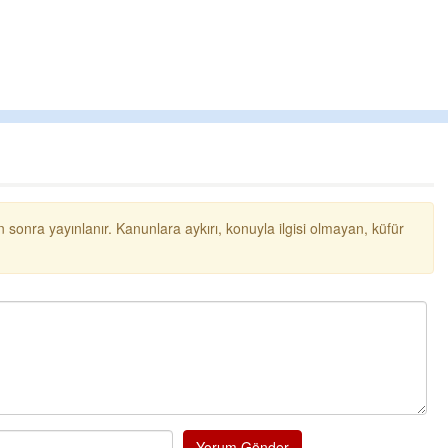
Ereğli Futbol Kulübünü Er
düşünsün ve sahip çıksın
özelleştirilmeseydi spons
probl
... DEVAMI
Ereğlili
Tebrikler başkanım ve yö
bir hizmet.Ereğlimizin te
ve ahlak bulacak teşekkü
Halil Aydın
Birol Şahin ülke hizmetin
 sonra yayınlanır. Kanunlara aykırı, konuyla ilgisi olmayan, küfür
damgasını vurmuş siyasi 
bulmuş hali yalpalamada
küsmeden yunus
... DE
Yorum Gönder