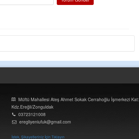
Müftü Mahallesi Ateş Ahmet Sokak Cerrahoğlu İşmerkezi Kat:
Kdz.Ereğli/Zonguldak
03723121008
eregliyeniufuk@gmail.com
İstek, Şikayetleriniz İçin Tıklayın