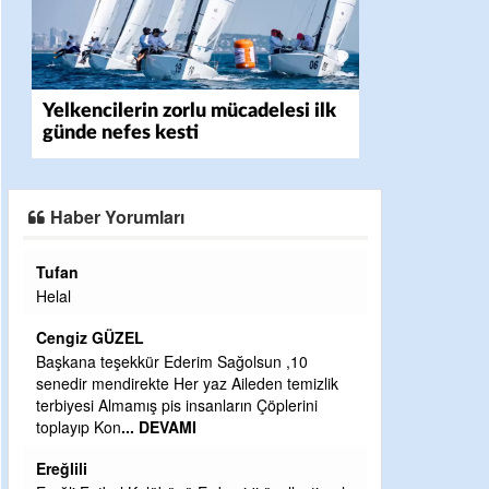
Yelkencilerin zorlu mücadelesi ilk
günde nefes kesti
Haber Yorumları
Halil Aydın
Çırak ustasından öğrenir kısmet bağlamayı...
Ben İbrahim Yalçını tebrik ediyorum.
CEVDET YILMAZ
 Sağolsun ,10
az Aileden temizlik
GULDERE DERE ÇALIŞMALARI, SEKIZ YIL
anların Çöplerini
ÖNCE ALKAYA TARAFINDAN BAŞLATILDI,
ETRASFINDA YERLEŞİM YERI OLMAYAN
KISIMLARA DUVARLAR YAPILDI."BURADAK
..
DEVAMI