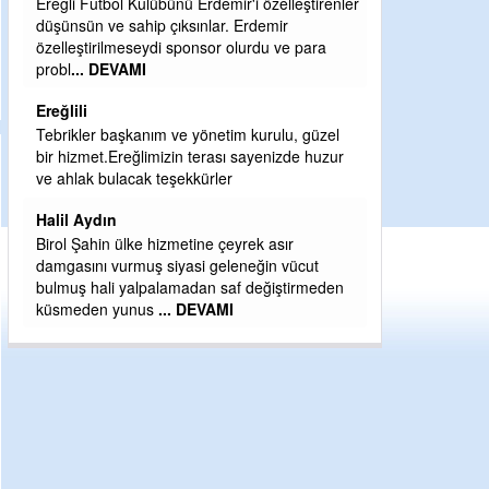
demir'i özelleştirenler
Şaban yavuz
lar. Erdemir
or olurdu ve para
Mekanı cennet olsun kederli ailesine Rabbim
Sabri Celil ihsan eylesin
Sebahattin özarslan
netim kurulu, güzel
Günaydın hayırlı sabahlar dilerim
rası sayenizde huzur
H BakiYüksel
rler
Hak hukuk adalet işte CHP Kemal Kılıçdaroğlu
e çeyrek asır
geleneğin vücut
n saf değiştirmeden
VAMI