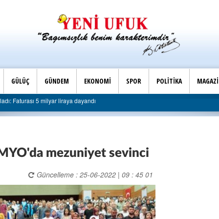
GÜLÜÇ
GÜNDEM
EKONOMİ
SPOR
POLİTİKA
MAGAZ
Son Dakika |
rası 5 milyar liraya dayandı
AK Parti Ereğli İlçe Başkanl
MYO'da mezuniyet sevinci
Güncelleme : 25-06-2022 | 09 : 45 01