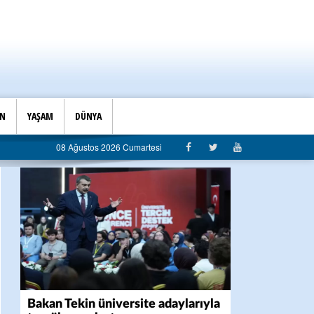
İN
YAŞAM
DÜNYA
ığı’ndan belediyeye sert eleştiri: “Algı siyaseti değil, hizmet belediyeciliği”
08 Ağustos 2026 Cumartesi
Bakan Tekin üniversite adaylarıyla