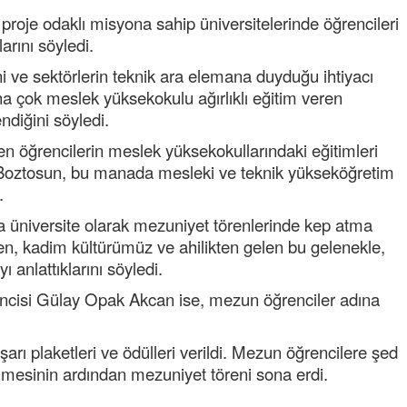
roje odaklı misyona sahip üniversitelerinde öğrencileri
larını söyledi.
 ve sektörlerin teknik ara elemana duyduğu ihtiyacı
ha çok meslek yüksekokulu ağırlıklı eğitim veren
ndiğini söyledi.
ren öğrencilerin meslek yüksekokullarındaki eğitimleri
n Boztosun, bu manada mesleki ve teknik yükseköğretim
.
üniversite olarak mezuniyet törenlerinde kep atma
Tufan
rken, kadim kültürümüz ve ahilikten gelen bu gelenekle,
Helal
ı anlattıklarını söyledi.
Cengiz GÜZEL
incisi Gülay Opak Akcan ise, mezun öğrenciler adına
Başkana teşekkür Ederim
senedir mendirekte Her y
terbiyesi Almamış pis ins
rı plaketleri ve ödülleri verildi. Mezun öğrencilere şed
toplayıp Kon
... DEVAMI
ilmesinin ardından mezuniyet töreni sona erdi.
Ereğlili