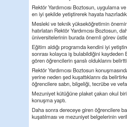
Rektör Yardımcısı Boztosun, uygulama ve p
en iyi şekilde yetiştirerek hayata hazırladık
Mesleki ve teknik yükseköğretimin önemini
hatırlatan Rektör Yardımcısı Boztosun, da
üniversitelerinin burada önemli görev üstle
Eğitim aldığı programda kendini iyi yetişti
sonrası kolayca iş bulabildiğini kaydede
gören öğrencilerin şanslı olduklarını belirtti
Rektör Yardımcısı Boztosun konuşmasında 
yerine neden şed kuşattıklarını da belirti
öğrencilere sabrı, bilgeliği, tecrübe ve vefay
Mezuniyet kütüğüne plaket çakan okul bir
konuşma yaptı.
Daha sonra dereceye giren öğrencilere başa
kuşatılması ve mezuniyet belgelerinin ver