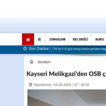
ZONGULDAK
KDZ.EREĞLİ
ALAPLI
Son Dakika |
TTK’da 213 gün sonra üretim yeniden başladı: Faturas
Gündem
Kayseri Melikgazi'den OSB ç
Yayınlanma : 24-02-2024 | 07 : 35 02