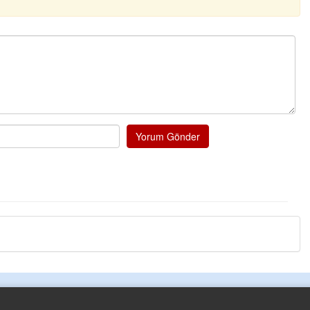
Kazim öztürk
Elinize emeğinize saglık çok iyi 
pureje kandili tekrar hayat bulaca
Tufan
Helal
Cengiz GÜZEL
Başkana teşekkür Ederim Sağols
senedir mendirekte Her yaz Ailede
Yorum Gönder
terbiyesi Almamış pis insanların Ç
toplayıp Kon
... DEVAMI