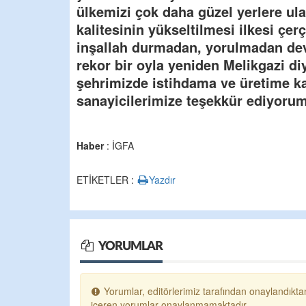
ülkemizi çok daha güzel yerlere ul
kalitesinin yükseltilmesi ilkesi çe
inşallah durmadan, yorulmadan deva
rekor bir oyla yeniden Melikgazi d
şehrimizde istihdama ve üretime ka
sanayicilerimize teşekkür ediyorum
Haber
: İGFA
ETİKETLER :
Yazdır
YORUMLAR
Yorumlar, editörlerimiz tarafından onaylandıktan
içeren yorumlar onaylanmamaktadır.