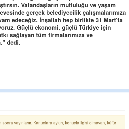
aştırsın. Vatandaşların mutluluğu ve yaşam
rçevesinde gerçek belediyecilik çalışmalarımıza
m edeceğiz. İnşallah hep birlikte 31 Mart'ta
iyoruz. Güçlü ekonomi, güçlü Türkiye için
tkı sağlayan tüm firmalarımıza ve
." dedi.
chpli erol
Milletin kurduğu partiydi dimi bu 
mücadele edecektiniz ayrılmayacak
belediye başkanı yolsuzluktan tutu
özgü
... DEVAMI
Ereğlili
İşçiden kısılarak edilen kar tatmet
yakında Erdemir maaşlarını geçe
 sonra yayınlanır. Kanunlara aykırı, konuyla ilgisi olmayan, küfür