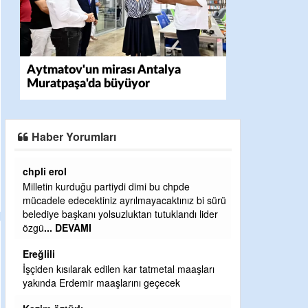
Aytmatov'un mirası Antalya
Muratpaşa'da büyüyor
Haber Yorumları
Ereğlili
chpde
Ereğli Futbol Kulübünü Erdemir'i özelleştirenler
tınız bi sürü
düşünsün ve sahip çıksınlar. Erdemir
klandı lider
özelleştirilmeseydi sponsor olurdu ve para
probl
... DEVAMI
Ereğlili
al maaşları
Tebrikler başkanım ve yönetim kurulu, güzel
cek
bir hizmet.Ereğlimizin terası sayenizde huzur
ve ahlak bulacak teşekkürler