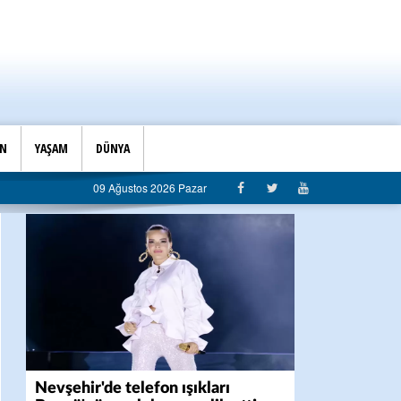
İN
YAŞAM
DÜNYA
ı’ndan belediyeye sert eleştiri: “Algı siyaseti değil, hizmet belediyeciliği”
09 Ağustos 2026 Pazar
Nevşehir'de telefon ışıkları