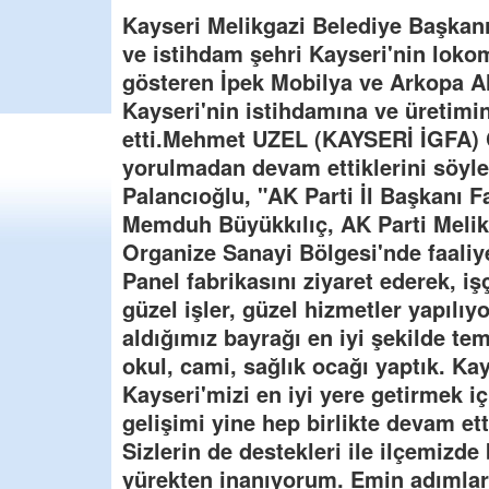
Kayseri Melikgazi Belediye Başkanı
ve istihdam şehri Kayseri'nin lokom
gösteren İpek Mobilya ve Arkopa Ah
Kayseri'nin istihdamına ve üretimi
etti.Mehmet UZEL (KAYSERİ İGFA) Ç
yorulmadan devam ettiklerini söyl
Palancıoğlu, "AK Parti İl Başkanı 
Memduh Büyükkılıç, AK Parti Melikga
Organize Sanayi Bölgesi'nde faali
Panel fabrikasını ziyaret ederek, iş
güzel işler, güzel hizmetler yapıl
aldığımız bayrağı en iyi şekilde te
okul, cami, sağlık ocağı yaptık. Kay
Kayseri'mizi en iyi yere getirmek içi
gelişimi yine hep birlikte devam ett
Sizlerin de destekleri ile ilçemizde
yürekten inanıyorum. Emin adımlar