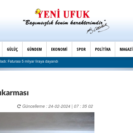
GÜLÜÇ
GÜNDEM
EKONOMİ
SPOR
POLİTİKA
MAGAZ
Son Dakika |
ı 5 milyar liraya dayandı
AK Parti Ereğli İlçe Başkanlığ
ıkarması
Güncelleme : 24-02-2024 | 07 : 35 02