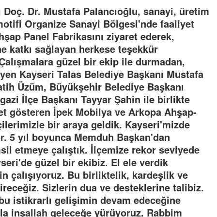
 Doç. Dr. Mustafa Palancıoğlu, sanayi, üretim
otifi Organize Sanayi Bölgesi'nde faaliyet
şap Panel Fabrikasını ziyaret ederek,
ne katkı sağlayan herkese teşekkür
alışmalara güzel bir ekip ile durmadan,
eyen Kayseri Talas Belediye Başkanı Mustafa
Fatih Üzüm, Büyükşehir Belediye Başkanı
zi İlçe Başkanı Tayyar Şahin ile birlikte
yet gösteren İpek Mobilya ve Arkopa Ahşap-
çilerimizle bir araya geldik. Kayseri'mizde
ıyor. 5 yıl boyunca Memduh Başkan'dan
msil etmeye çalıştık. İlçemize rekor seviyede
seri'de güzel bir ekibiz. El ele verdik
n çalışıyoruz. Bu birliktelik, kardeşlik ve
ireceğiz. Sizlerin dua ve desteklerine talibiz.
 bu istikrarlı gelişimin devam edeceğine
la inşallah geleceğe yürüyoruz. Rabbim