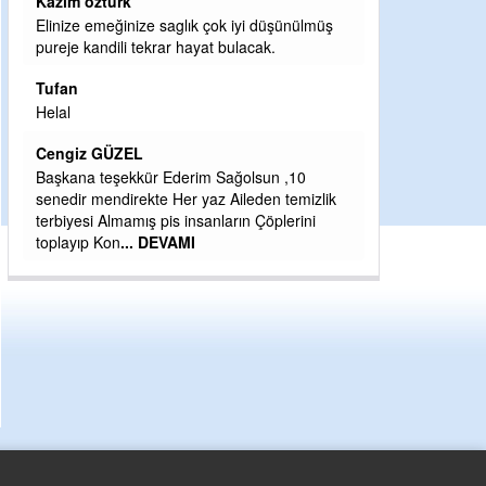
Halil Aydın
düşünülmüş
k.
Birol Şahin ülke hizmetine çeyrek asır
damgasını vurmuş siyasi geleneğin vücut
bulmuş hali yalpalamadan saf değiştirmeden
küsmeden yunus
... DEVAMI
Halil Aydın
un ,10
Çırak ustasından öğrenir kısmet bağlamayı...
n temizlik
Ben İbrahim Yalçını tebrik ediyorum.
öplerini
CEVDET YILMAZ
GULDERE DERE ÇALIŞMALARI, SEKIZ YIL
ÖNCE ALKAYA TARAFINDAN BAŞLATILDI,
ETRASFINDA YERLEŞİM YERI OLMAYAN
KISIMLARA DUVARLAR YAPILDI."BURADAK
...
DEVAMI