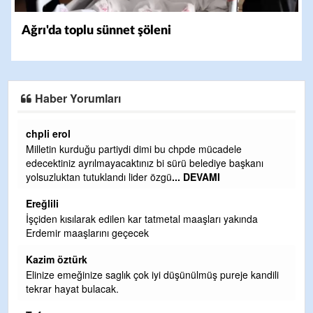
Ağrı'da toplu sünnet şöleni
Haber Yorumları
Ereğlili
Ereğli Futbol Kulübünü Erdemir'i özelleştirenler düşünsün
ve sahip çıksınlar. Erdemir özelleştirilmeseydi sponsor
olurdu ve para probl
... DEVAMI
Ereğlili
Tebrikler başkanım ve yönetim kurulu, güzel bir
hizmet.Ereğlimizin terası sayenizde huzur ve ahlak bulacak
teşekkürler
Halil Aydın
li
Birol Şahin ülke hizmetine çeyrek asır damgasını vurmuş
siyasi geleneğin vücut bulmuş hali yalpalamadan saf