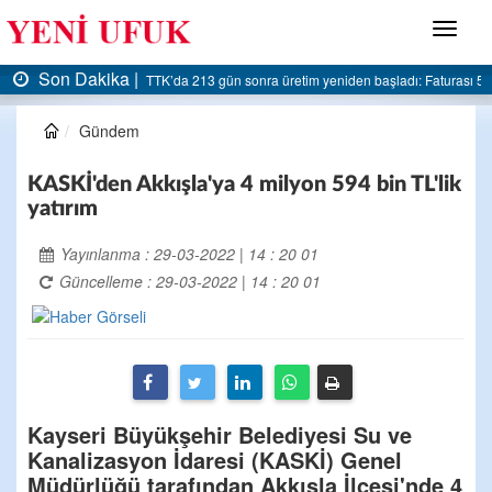
Menü
Son Dakika |
AK Parti Ereğli İlçe Başkanlığı’ndan belediyeye sert eleştiri:
Gündem
KASKİ'den Akkışla'ya 4 milyon 594 bin TL'lik
yatırım
Yayınlanma : 29-03-2022 | 14 : 20 01
Güncelleme : 29-03-2022 | 14 : 20 01
Kayseri Büyükşehir Belediyesi Su ve
Kanalizasyon İdaresi (KASKİ) Genel
Müdürlüğü tarafından Akkışla İlçesi'nde 4