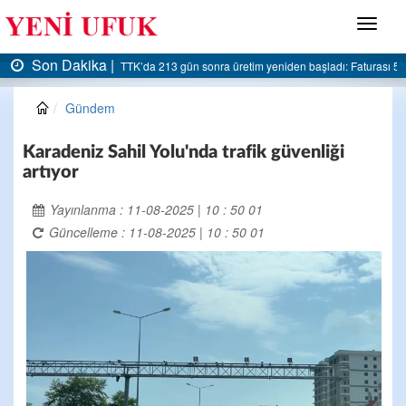
Menü
Son Dakika |
m yeniden başladı: Faturası 5 milyar liraya dayandı
AK Parti Ereğli İlçe Başkanlığı’
Gündem
Karadeniz Sahil Yolu'nda trafik güvenliği
artıyor
Yayınlanma : 11-08-2025 | 10 : 50 01
Güncelleme : 11-08-2025 | 10 : 50 01