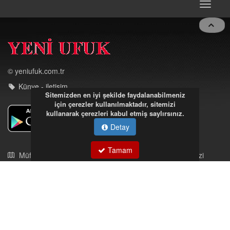
© yeniufuk.com.tr
Künye - iletişim
Sitemizden en iyi şekilde faydalanabilmeniz
için çerezler kullanılmaktadır, sitemizi
kullanarak çerezleri kabul etmiş saylırsınız.
Detay
Müftü Mahallesi Ateş Ahmet Sokak Cerrahoğlu İşmerkezi
Kat:5 no:2
Tamam
Kdz.Ereğli/Zonguldak
03723121008
eregliyeniufuk@gmail.com
İstek, Şikayetleriniz İçin Tıklayın
Tüm hakları saklıdır. İzinsiz kullanılamaz.