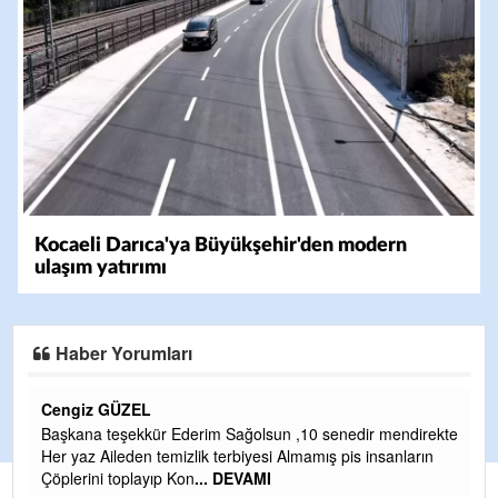
Kocaeli Darıca'ya Büyükşehir'den modern
ulaşım yatırımı
Haber Yorumları
CEVDET YILMAZ
enedir mendirekte
GULDERE DERE ÇALIŞMALARI, SEKIZ YIL ÖNC
 pis insanların
TARAFINDAN BAŞLATILDI, ETRASFINDA YERLE
OLMAYAN KISIMLARA DUVARLAR YAPILDI."BU