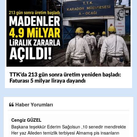
TTK’da 213 gün sonra üretim yeniden başladı:
Faturası 5 milyar liraya dayandı
Haber Yorumları
CEVDET YILMAZ
irekte
GULDERE DERE ÇALIŞMALARI, SEKIZ YIL ÖNCE ALKAYA
rın
TARAFINDAN BAŞLATILDI, ETRASFINDA YERLEŞİM YERI