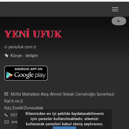
© yeniufuk.com.tr
Künye - iletişim
Müftü Mahallesi Ateş Ahmet Sokak Cerrahoğlu İşmerkezi
Kat:5 no:2
Kdz.Ereğli/Zonguldak
03723121008
eregliyeniufuk@gmail.com
Sitemizden en iyi şekilde faydalanabilmeniz
için çerezler kullanılmaktadır, sitemizi
İstek, Şikayetleriniz İçin Tıklayın
kullanarak çerezleri kabul etmiş saylırsınız.
Tüm hakları saklıdır. İzinsiz kullanılamaz.