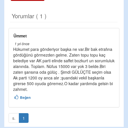
Yorumlar ( 1 )
Ümmet
1 yıl önce
Hükumet para gönderiyor başka ne var.Bir bak etrafına
gördüğünü görmezden gelme. Zaten topu topu kaç
belediye var AK parti elinde saffet bozkurt un sorumluluk
alanında. Toplam. Nüfus 15000 var yok 3 belde.Biri
zaten şansına oda gülüç . Şimdi GÜLÜÇTE seçim olsa
Ak parti 1200 oy anca alır ;şuandaki vekil başkanla
girerse 500 oyuda göremez.O kadar yardımda gelsin bi
zahmet.
Beğen
s.
1