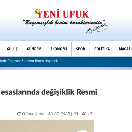
GÜLÜÇ
GÜNDEM
EKONOMİ
SPOR
POLİTİKA
MAGAZ
Son Dakika |
dı: Faturası 5 milyar liraya dayandı
AK Parti Ereğli İlç
 esaslarında değişiklik Resmi
Güncelleme : 30-07-2025 | 09 : 40 17