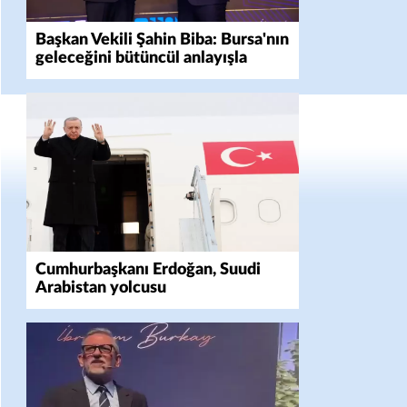
Başkan Vekili Şahin Biba: Bursa'nın
geleceğini bütüncül anlayışla
planlıyoruz
Cumhurbaşkanı Erdoğan, Suudi
Arabistan yolcusu