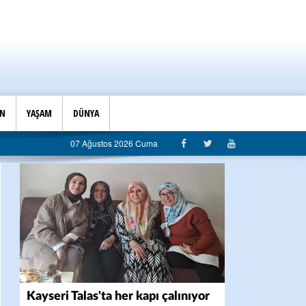
İN
YAŞAM
DÜNYA
e Başkanlığı’ndan belediyeye sert eleştiri: “Algı siyaseti değil, hizmet belediyeciliği”
07 Ağustos 2026 Cuma
Kayseri Talas'ta her kapı çalınıyor