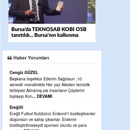
Bursa'da TEKNOSAB KOBİ OSB
tanıtıldı... Bursa'nın kalkınma
yolculuğunda yeni dönem
Haber Yorumları
CEVDET YILMAZ
Ederim Sağolsun ,10
GULDERE DERE ÇALIŞMALARI, SEKIZ 
Her yaz Aileden temizlik
ÖNCE ALKAYA TARAFINDAN BAŞLATILD
s insanların Çöplerini
ETRASFINDA YERLEŞİM YERI OLMAY
VAMI
KISIMLARA DUVARLAR YAPILDI."BUR
DEVAMI
Şaban yavuz
nü Erdemir'i özelleştirenler
ıksınlar. Erdemir
Mekanı cennet olsun kederli ailesine Ra
 sponsor olurdu ve para
Sabri Celil ihsan eylesin