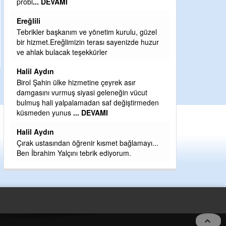
Sebahattin özarslan
Günaydın hayırlı sabahlar dilerim
ve yönetim kurulu, güzel
H BakiYüksel
zin terası sayenizde huzur
şekkürler
Hak hukuk adalet işte CHP Kemal Kılıçd
babaocağı
zmetine çeyrek asır
Yeni parti için ereğli ilçe teşkilatımızı me
iyasi geleneğin vücut
eder dururken asıl merakımız halk
amadan saf değiştirmeden
kahramanlarımız ereğli aşkı ile yanıp tut
.. DEVAMI
eeeğ
... DEVAMI
renir kısmet bağlamayı...
 tebrik ediyorum.
5 no:2