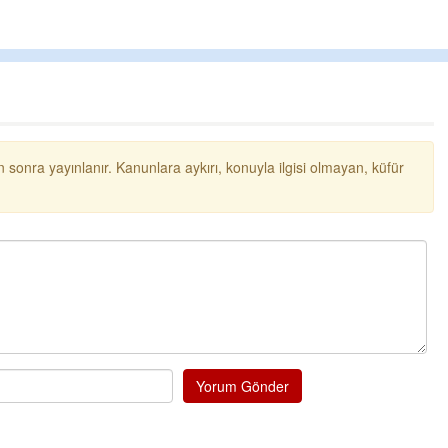
 sonra yayınlanır. Kanunlara aykırı, konuyla ilgisi olmayan, küfür
Cengiz GÜZEL
Başkana teşekkür 
senedir mendirekte 
terbiyesi Almamış pi
toplayıp Kon
... DE
Ereğlili
Yorum Gönder
Ereğli Futbol Kulübü
düşünsün ve sahip ç
özelleştirilmeseydi