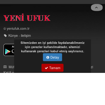
navigat
© yeniufuk.com.tr
Künye - iletişim
Sitemizden en iyi şekilde faydalanabilmeniz
için çerezler kullanılmaktadır, sitemizi
kullanarak çerezleri kabul etmiş saylırsınız.
Detay
Müftü Mahallesi Ateş Ahmet Sokak Cerrahoğlu İşmerkezi
Tamam
Kat:5 no:2
Kdz.Ereğli/Zonguldak
03723121008
eregliyeniufuk@gmail.com
İstek, Şikayetleriniz İçin Tıklayın