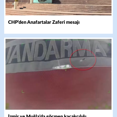
CHP'den Anafartalar Zaferi mesajı
İzmir ve Muğla'da göçmen kaçakçılığı