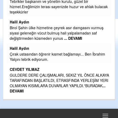
Tebrikler başkanım ve yönetim kurulu, güzel bir
hizmet.Ereğlimizin terası sayenizde huzur ve ahlak bulacak
teşekkürler
Halil Aydın
i
Birol Şahin ülke hizmetine çeyrek asır damgasını vurmuş
siyasi geleneğin vücut bulmuş hali yalpalamadan saf
değiştirmeden küsmeden yunus
... DEVAMI
Halil Aydın
Çırak ustasından öğrenir kısmet bağlamayı... Ben İbrahim
kte
Yalçını tebrik ediyorum.
CEVDET YILMAZ
GULDERE DERE ÇALIŞMALARI, SEKIZ YIL ÖNCE ALKAYA
TARAFINDAN BAŞLATILDI, ETRASFINDA YERLEŞİM YERI
OLMAYAN KISIMLARA DUVARLAR YAPILDI."BURADAK
...
DEVAMI
Toggle