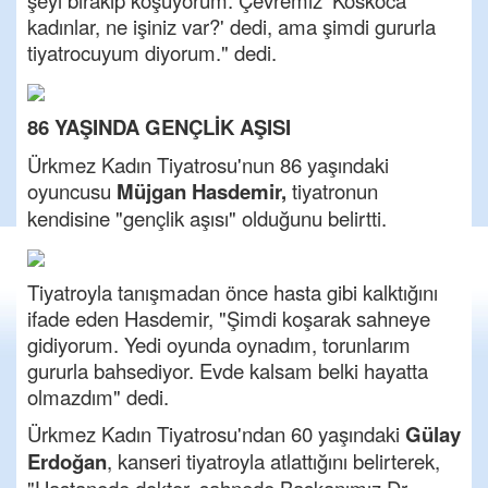
şeyi bırakıp koşuyorum. Çevremiz ‘Koskoca
kadınlar, ne işiniz var?' dedi, ama şimdi gururla
tiyatrocuyum diyorum." dedi.
86 YAŞINDA GENÇLİK AŞISI
Ürkmez Kadın Tiyatrosu'nun 86 yaşındaki
oyuncusu
Müjgan Hasdemir,
tiyatronun
kendisine "gençlik aşısı" olduğunu belirtti.
Tiyatroyla tanışmadan önce hasta gibi kalktığını
ifade eden Hasdemir, "Şimdi koşarak sahneye
gidiyorum. Yedi oyunda oynadım, torunlarım
gururla bahsediyor. Evde kalsam belki hayatta
olmazdım" dedi.
Ürkmez Kadın Tiyatrosu'ndan 60 yaşındaki
Gülay
Erdoğan
, kanseri tiyatroyla atlattığını belirterek,