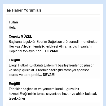
Haber Yorumları
Tufan
H
Helal
Çı
Ya
Cengiz GÜZEL
C
Başkana teşekkür Ederim Sağolsun ,10 senedir mendirekte
Her yaz Aileden temizlik terbiyesi Almamış pis insanların
G
Çöplerini toplayıp Kon
... DEVAMI
T
O
Ereğlili
D
Ereğli Futbol Kulübünü Erdemir'i özelleştirenler düşünsün
Ş
ve sahip çıksınlar. Erdemir özelleştirilmeseydi sponsor
olurdu ve para probl
... DEVAMI
Me
ih
Ereğlili
S
Tebrikler başkanım ve yönetim kurulu, güzel bir
hizmet.Ereğlimizin terası sayenizde huzur ve ahlak bulacak
Gü
teşekkürler
H