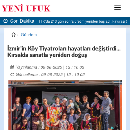
Menü
Son Dakika |
AK Parti Ereğli İlçe Başkanlığı’ndan belediyeye sert eleştiri:
Gündem
İzmir'in Köy Tiyatroları hayatları değiştirdi...
Kırsalda sanatla yeniden doğuş
Yayınlanma : 09-06-2025 | 12 : 10 02
Güncelleme : 09-06-2025 | 12 : 10 02