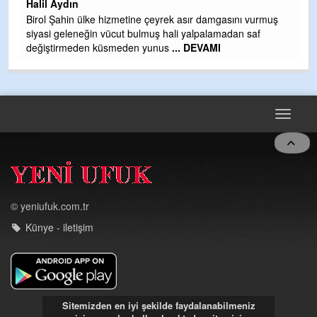
Halil Aydın
H
Birol Şahin ülke hizmetine çeyrek asır damgasını vurmuş
siyasi geleneğin vücut bulmuş hali yalpalamadan saf
değiştirmeden küsmeden yunus
... DEVAMI
Toggle
navigat
© yeniufuk.com.tr
Künye - iletişim
Sitemizden en iyi şekilde faydalanabilmeniz