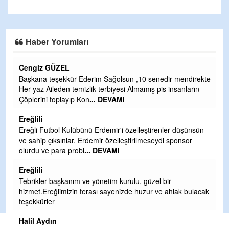
Haber Yorumları
CEVDET YILMAZ
endirekte
GULDERE DERE ÇALIŞMALARI, SEKIZ YIL ÖNCE ALKA
nların
TARAFINDAN BAŞLATILDI, ETRASFINDA YERLEŞİM YER
OLMAYAN KISIMLARA DUVARLAR YAPILDI."BURADAK
...
DEVAMI
Şaban yavuz
düşünsün
nsor
Mekanı cennet olsun kederli ailesine Rabbim Sabri Celil
ihsan eylesin
Sebahattin özarslan
Günaydın hayırlı sabahlar dilerim
k bulacak
H BakiYüksel
Hak hukuk adalet işte CHP Kemal Kılıçdaroğlu