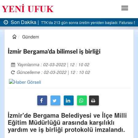
Menü
Son Dakika |
turası 5 milyar liraya dayandı
AK Parti Ereğli İlçe Başkanlığı’ndan belediyeye sert el
Gündem
İzmir Bergama'da bilimsel iş birliği
Yayınlanma : 02-03-2022 | 12 : 10 02
Güncelleme : 02-03-2022 | 12 : 10 02
İzmir'de Bergama Belediyesi ve İlçe Milli
Eğitim Müdürlüğü arasında karşılıklı
yardım ve iş birliği protokolü imzalandı.