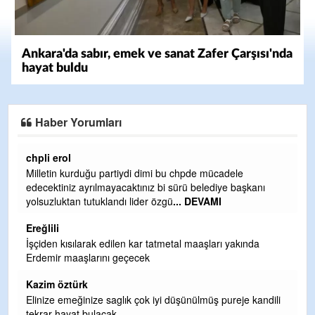
Ankara'da sabır, emek ve sanat Zafer Çarşısı'nda
hayat buldu
Haber Yorumları
Ereğlili
Ereğli Futbol Kulübünü Erdemir'i özelleştirenler düşünsün
ı
ve sahip çıksınlar. Erdemir özelleştirilmeseydi sponsor
olurdu ve para probl
... DEVAMI
Ereğlili
Tebrikler başkanım ve yönetim kurulu, güzel bir
hizmet.Ereğlimizin terası sayenizde huzur ve ahlak bulacak
teşekkürler
Halil Aydın
ndili
Birol Şahin ülke hizmetine çeyrek asır damgasını vurmuş