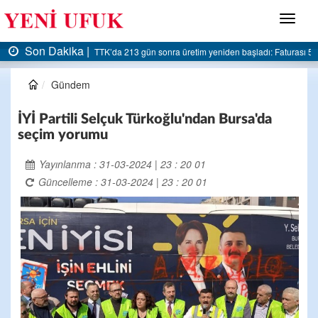
Menü
Son Dakika |
sı 5 milyar liraya dayandı
AK Parti Ereğli İlçe Başkanlığı’ndan belediyeye sert eleştir
Gündem
İYİ Partili Selçuk Türkoğlu'ndan Bursa'da
seçim yorumu
Yayınlanma : 31-03-2024 | 23 : 20 01
Güncelleme : 31-03-2024 | 23 : 20 01