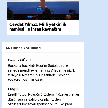
Cevdet Yılmaz: Milli yetkinlik
hamlesi ile insan kaynağını
güçlendiriyoruz
Haber Yorumları
CEVDET YILMAZ
un ,10
GULDERE DERE ÇALIŞMALARI, SEKIZ YIL
n temizlik
ÖNCE ALKAYA TARAFINDAN BAŞLATILDI,
öplerini
ETRASFINDA YERLEŞİM YERI OLMAYAN
KISIMLARA DUVARLAR YAPILDI."BURADAK
...
DEVAMI
Şaban yavuz
zelleştirenler
mir
Mekanı cennet olsun kederli ailesine Rabbim
u ve para
Sabri Celil ihsan eylesin