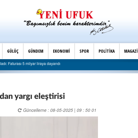
GÜLÜÇ
GÜNDEM
EKONOMİ
SPOR
POLİTİKA
MAGAZ
Son Dakika |
turası 5 milyar liraya dayandı
AK Parti Ereğli İlçe Başk
'dan yargı eleştirisi
Güncelleme : 08-05-2025 | 09 : 50 01