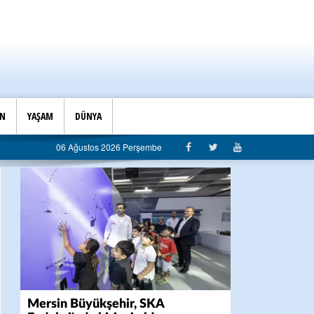
İN
YAŞAM
DÜNYA
anlığı’ndan belediyeye sert eleştiri: “Algı siyaseti değil, hizmet belediyeciliği”
06 Ağustos 2026 Perşembe
Mersin Büyükşehir, SKA