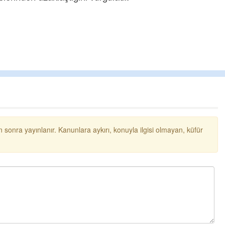
Cengiz GÜZEL
 sonra yayınlanır. Kanunlara aykırı, konuyla ilgisi olmayan, küfür
Başkana teşekkür Ederim Sağols
senedir mendirekte Her yaz Ailede
terbiyesi Almamış pis insanların Ç
toplayıp Kon
... DEVAMI
Ereğlili
Ereğli Futbol Kulübünü Erdemir'i ö
düşünsün ve sahip çıksınlar. Erde
özelleştirilmeseydi sponsor olurd