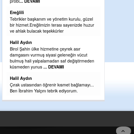
Sebahattin özarslan
Günaydın hayırlı sabahlar dilerim
rulu, güzel
H BakiYüksel
enizde huzur
Hak hukuk adalet işte CHP Kemal Kılıçdaroğlu
babaocağı
asır
Yeni parti için ereğli ilçe teşkilatımızı merak
n vücut
eder dururken asıl merakımız halk
ğiştirmeden
kahramanlarımız ereğli aşkı ile yanıp tutuşan
eeeğ
... DEVAMI
ağlamayı...
um.
5 no:2