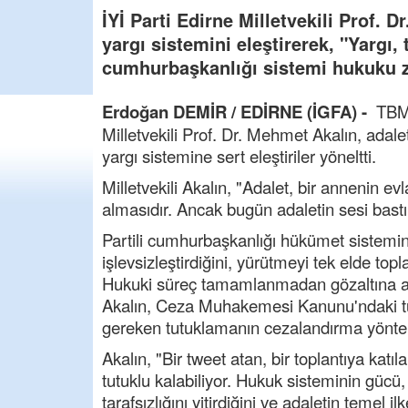
İYİ Parti Edirne Milletvekili Prof
yargı sistemini eleştirerek, "Yargı,
cumhurbaşkanlığı sistemi hukuku za
Erdoğan DEMİR / EDİRNE (İGFA) -
TBMM
Milletvekili Prof. Dr. Mehmet Akalın, ada
yargı sistemine sert eleştiriler yöneltti.
Milletvekili Akalın, "Adalet, bir annenin evla
almasıdır. Ancak bugün adaletin sesi bastı
Partili cumhurbaşkanlığı hükümet sistemin
işlevsizleştirdiğini, yürütmeyi tek elde topl
Hukuki süreç tamamlanmadan gözaltına alın
Akalın, Ceza Muhakemesi Kanunu'ndaki tu
gereken tutuklamanın cezalandırma yöntem
Akalın, "Bir tweet atan, bir toplantıya katıl
tutuklu kalabiliyor. Hukuk sisteminin gücü,
tarafsızlığını yitirdiğini ve adaletin temel i