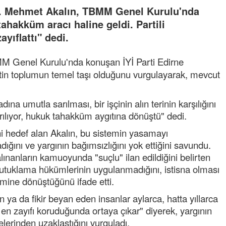
. Dr. Mehmet Akalın, TBMM Genel Kurulu'nda
 tahakküm aracı haline geldi. Partili
yıflattı" dedi.
 Genel Kurulu'nda konuşan İYİ Parti Edirne
letin toplumun temel taşı olduğunu vurgulayarak, mevcut
dına umutla sarılması, bir işçinin alın terinin karşılığını
rılıyor, hukuk tahakküm aygıtına dönüştü" dedi.
i hedef alan Akalın, bu sistemin yasamayı
adığını ve yargının bağımsızlığını yok ettiğini savundu.
anların kamuoyunda "suçlu" ilan edildiğini belirten
tuklama hükümlerinin uygulanmadığını, istisna olması
ine dönüştüğünü ifade etti.
an ya da fikir beyan eden insanlar aylarca, hatta yıllarca
 en zayıfı koruduğunda ortaya çıkar" diyerek, yargının
lkelerinden uzaklaştığını vurguladı.