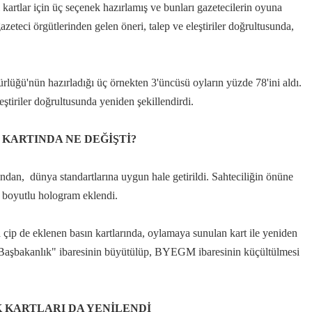
rtlar için üç seçenek hazırlamış ve bunları gazetecilerin oyuna
eci örgütlerinden gelen öneri, talep ve eleştiriler doğrultusunda,
ğü'nün hazırladığı üç örnekten 3'üncüsü oyların yüzde 78'ini aldı.
eştiriler doğrultusunda yeniden şekillendirdi.
 KARTINDA NE DEĞİŞTİ?
sından, dünya standartlarına uygun hale getirildi. Sahteciliğin önüne
3 boyutlu hologram eklendi.
 çip de eklenen basın kartlarında, oylamaya sunulan kart ile yeniden
 "Başbakanlık" ibaresinin büyütülüp, BYEGM ibaresinin küçültülmesi
K KARTLARI DA YENİLENDİ