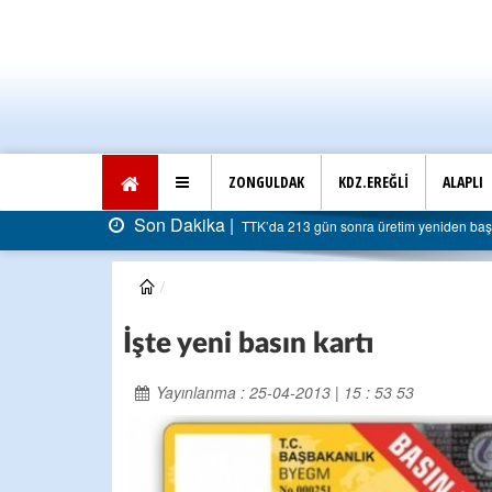
ZONGULDAK
KDZ.EREĞLİ
ALAPLI
Son Dakika |
TTK’da 213 gün sonra üretim yeniden başla
İşte yeni basın kartı
Yayınlanma : 25-04-2013 | 15 : 53 53