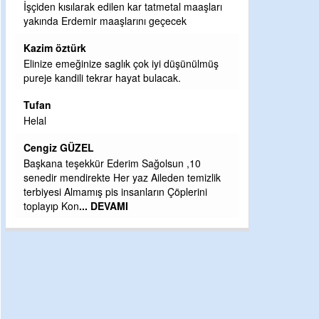
İşçiden kısılarak edilen kar tatmetal maaşları
Tebrikler başka
yakında Erdemir maaşlarını geçecek
bir hizmet.Ereğ
ve ahlak bulaca
Kazim öztürk
Halil Aydın
Elinize emeğinize saglık çok iyi düşünülmüş
pureje kandili tekrar hayat bulacak.
Birol Şahin ülke
damgasını vurmu
Tufan
bulmuş hali ya
Helal
küsmeden yun
Cengiz GÜZEL
Halil Aydın
Başkana teşekkür Ederim Sağolsun ,10
Çırak ustasında
senedir mendirekte Her yaz Aileden temizlik
Ben İbrahim Yal
terbiyesi Almamış pis insanların Çöplerini
CEVDET YILM
toplayıp Kon
... DEVAMI
GULDERE DERE
ÖNCE ALKAYA 
ETRASFINDA 
KISIMLARA DU
DEVAMI