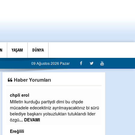
İN
YAŞAM
DÜNYA
09 Ağustos 2026 Pazar
Haber Yorumları
chpli erol
Ereğlili
Milletin kurduğu partiydi dimi bu chpde
Ereğli Futbol Ku
mücadele edecektiniz ayrılmayacaktınız bi sürü
düşünsün ve sah
belediye başkanı yolsuzluktan tutuklandı lider
özelleştirilmes
özgü
... DEVAMI
probl
... DEVAM
Ereğlili
Ereğlili