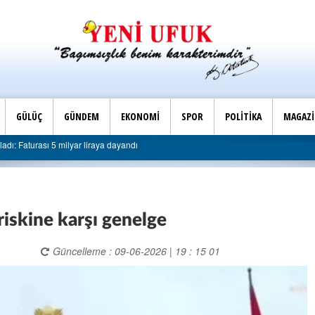
GÜLÜÇ
GÜNDEM
EKONOMİ
SPOR
POLİTİKA
MAGAZ
Son Dakika |
AK Parti Ereğli İlçe Başkanlığı’ndan belediyeye sert eleştiri: “A
 riskine karşı genelge
Güncelleme : 09-06-2026 | 19 : 15 01