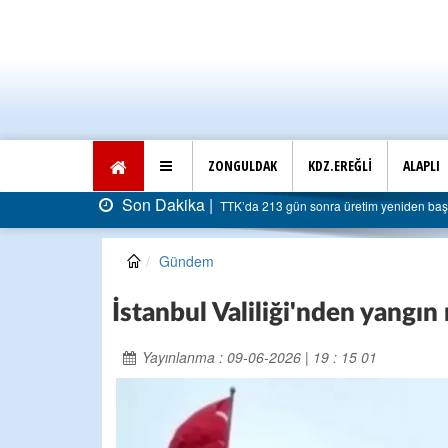
ZONGULDAK
KDZ.EREĞLİ
ALAPLI
’da 213 gün sonra üretim yeniden başladı: Faturası 5 milyar liraya dayandı
Gündem
İstanbul Valiliği'nden yangın
Yayınlanma : 09-06-2026 | 19 : 15 01