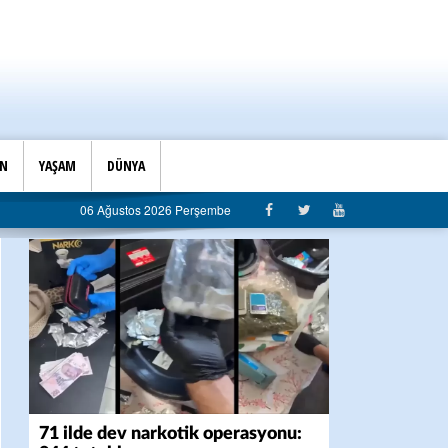
İN
YAŞAM
DÜNYA
lgı siyaseti değil, hizmet belediyeciliği”
06 Ağustos 2026 Perşembe
71 ilde dev narkotik operasyonu: