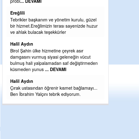
probl
... DEVAMI
Sebahattin öz
Ereğlili
Günaydın hayırl
Tebrikler başkanım ve yönetim kurulu, güzel
H BakiYüksel
bir hizmet.Ereğlimizin terası sayenizde huzur
ve ahlak bulacak teşekkürler
Hak hukuk adale
Halil Aydın
babaocağı
Birol Şahin ülke hizmetine çeyrek asır
Yeni parti için e
damgasını vurmuş siyasi geleneğin vücut
eder dururken a
bulmuş hali yalpalamadan saf değiştirmeden
kahramanlarımız 
küsmeden yunus
... DEVAMI
eeeğ
... DEVAM
Halil Aydın
Çırak ustasından öğrenir kısmet bağlamayı...
Ben İbrahim Yalçını tebrik ediyorum.