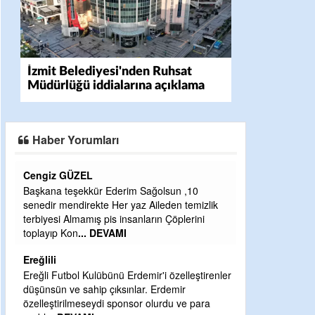
İzmit Belediyesi'nden Ruhsat
Müdürlüğü iddialarına açıklama
Haber Yorumları
Cengiz GÜZEL
CEVDET YILM
Başkana teşekkür Ederim Sağolsun ,10
GULDERE DERE
senedir mendirekte Her yaz Aileden temizlik
ÖNCE ALKAYA 
terbiyesi Almamış pis insanların Çöplerini
ETRASFINDA 
toplayıp Kon
... DEVAMI
KISIMLARA DU
DEVAMI
Ereğlili
Şaban yavuz
Ereğli Futbol Kulübünü Erdemir'i özelleştirenler
düşünsün ve sahip çıksınlar. Erdemir
Mekanı cennet o
özelleştirilmeseydi sponsor olurdu ve para
Sabri Celil ihsa