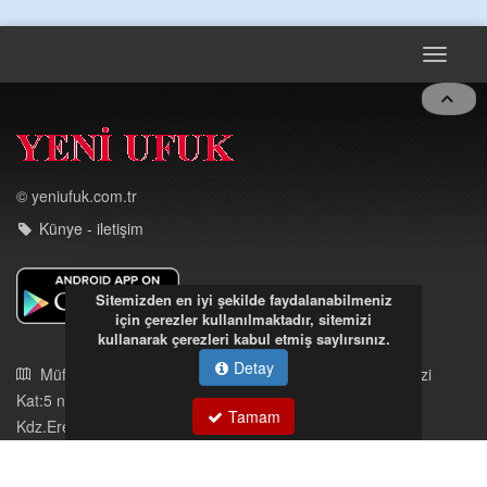
OLMAYAN KISIMLARA DUVARLAR YAPILDI."BURADAK
...
DEVAMI
Toggle
navigat
© yeniufuk.com.tr
Sitemizden en iyi şekilde faydalanabilmeniz
Künye - iletişim
için çerezler kullanılmaktadır, sitemizi
kullanarak çerezleri kabul etmiş saylırsınız.
Detay
Tamam
Müftü Mahallesi Ateş Ahmet Sokak Cerrahoğlu İşmerkezi
Kat:5 no:2