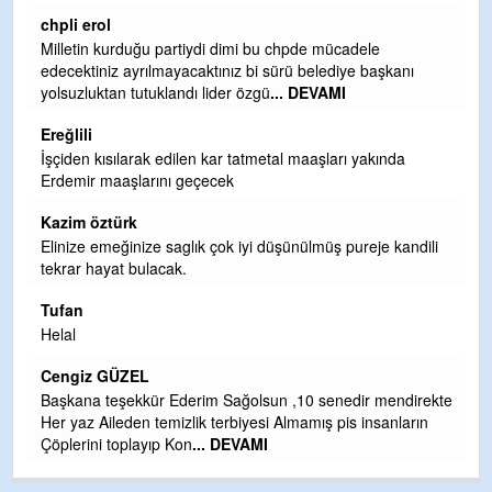
Ereğlili
Ereğli Futbol Kulübünü Erdemir'i özelleştirenler düşünsün
anı
ve sahip çıksınlar. Erdemir özelleştirilmeseydi sponsor
olurdu ve para probl
... DEVAMI
Ereğlili
da
Tebrikler başkanım ve yönetim kurulu, güzel bir
hizmet.Ereğlimizin terası sayenizde huzur ve ahlak bulaca
teşekkürler
Halil Aydın
kandili
Birol Şahin ülke hizmetine çeyrek asır damgasını vurmuş
siyasi geleneğin vücut bulmuş hali yalpalamadan saf
değiştirmeden küsmeden yunus
... DEVAMI
Halil Aydın
Çırak ustasından öğrenir kısmet bağlamayı... Ben İbrahim
ndirekte
Yalçını tebrik ediyorum.
nların
CEVDET YILMAZ
GULDERE DERE ÇALIŞMALARI, SEKIZ YIL ÖNCE ALKAY
TARAFINDAN BAŞLATILDI, ETRASFINDA YERLEŞİM YER