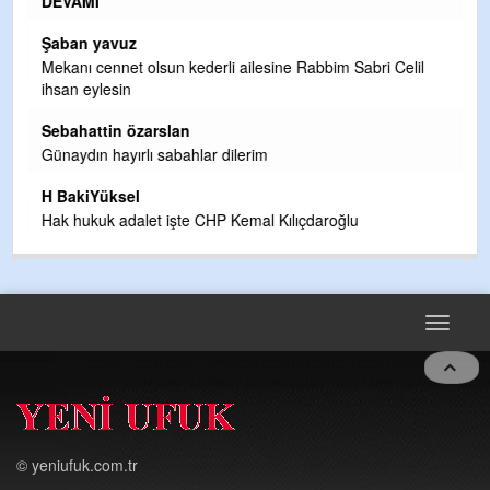
DEVAMI
n
Şaban yavuz
Mekanı cennet olsun kederli ailesine Rabbim Sabri Celil
ihsan eylesin
Sebahattin özarslan
ak
Günaydın hayırlı sabahlar dilerim
H BakiYüksel
Hak hukuk adalet işte CHP Kemal Kılıçdaroğlu
Toggle
navigat
© yeniufuk.com.tr