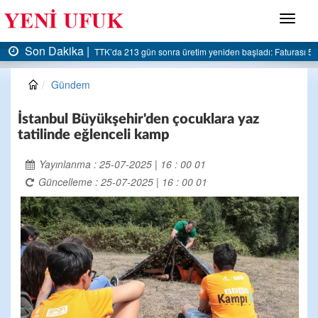
Menü
Son Dakika |
 5 milyar liraya dayandı
AK Parti Ereğli İlçe Başkanlığı’ndan belediyeye sert eleştiri
Gündem
İstanbul Büyükşehir'den çocuklara yaz
tatilinde eğlenceli kamp
Yayınlanma : 25-07-2025 | 16 : 00 01
Güncelleme : 25-07-2025 | 16 : 00 01