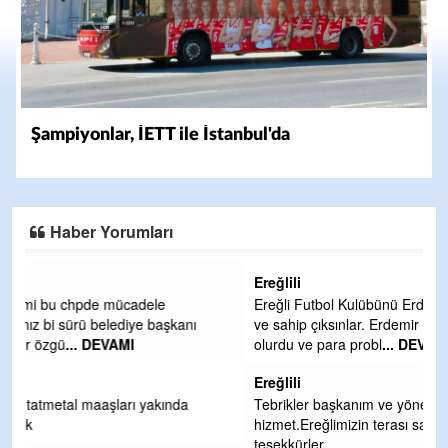
Şampiyonlar, İETT ile İstanbul'da
Haber Yorumları
Ereğlili
Ereğli Futbol Kulübünü Erdemir'i özelleştirenler düşünsün
ve sahip çıksınlar. Erdemir özelleştirilmeseydi sponsor
olurdu ve para probl
... DEVAMI
Ereğlili
Tebrikler başkanım ve yönetim kurulu, güzel bir
hizmet.Ereğlimizin terası sayenizde huzur ve ahlak bulacak
teşekkürler