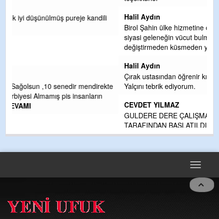
Halil Aydın
i
Birol Şahin ülke hizmetine çeyrek asır damgasını vurmuş
siyasi geleneğin vücut bulmuş hali yalpalamadan saf
değiştirmeden küsmeden yunus
... DEVAMI
Halil Aydın
Çırak ustasından öğrenir kısmet bağlamayı... Ben İbrahim
kte
Yalçını tebrik ediyorum.
CEVDET YILMAZ
GULDERE DERE ÇALIŞMALARI, SEKIZ YIL ÖNCE ALKAYA
TARAFINDAN BAŞLATILDI, ETRASFINDA YERLEŞİM YERI
OLMAYAN KISIMLARA DUVARLAR YAPILDI."BURADAK
...
DEVAMI
Toggle
navigat