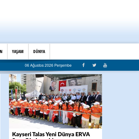
İN
YAŞAM
DÜNYA
ı’ndan belediyeye sert eleştiri: “Algı siyaseti değil, hizmet belediyeciliği”
06 Ağustos 2026 Perşembe
Kayseri Talas Yeni Dünya ERVA