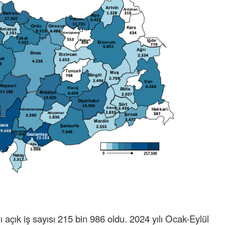
Cengiz GÜZEL
Başkana teşekkür Ederim Sağolsun ,10
senedir mendirekte Her yaz Aileden temizlik
terbiyesi Almamış pis insanların Çöplerini
toplayıp Kon
... DEVAMI
Ereğlili
Ereğli Futbol Kulübünü Erdemir'i özelleştiren
düşünsün ve sahip çıksınlar. Erdemir
özelleştirilmeseydi sponsor olurdu ve para
probl
... DEVAMI
Ereğlili
Tebrikler başkanım ve yönetim kurulu, güzel
bir hizmet.Ereğlimizin terası sayenizde huzur
ve ahlak bulacak teşekkürler
 açık iş sayısı 215 bin 986 oldu. 2024 yılı Ocak-Eylül
Halil Aydın