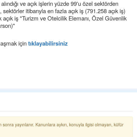
alındığı ve açık işlerin yüzde 99'u özel sektörden
Birol Şahin ülke hizmetine çeyrek asır
damgasını vurmuş siyasi geleneğin vücut
sektörler itibarıyla en fazla açık iş (791.258 açık iş)
bulmuş hali yalpalamadan saf değiştirmeden
 açık iş "Turizm ve Otelcilik Elemanı, Özel Güvenlik
küsmeden yunus
... DEVAMI
arson)"
Halil Aydın
Çırak ustasından öğrenir kısmet bağlamayı...
ulaşmak için
tıklayabilirsiniz
Ben İbrahim Yalçını tebrik ediyorum.
 sonra yayınlanır. Kanunlara aykırı, konuyla ilgisi olmayan, küfür