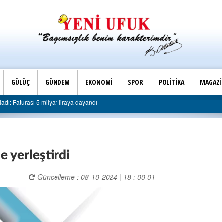
GÜLÜÇ
GÜNDEM
EKONOMİ
SPOR
POLİTİKA
MAGAZ
Son Dakika |
ı 5 milyar liraya dayandı
AK Parti Ereğli İlçe Başkanlığ
e yerleştirdi
Güncelleme : 08-10-2024 | 18 : 00 01