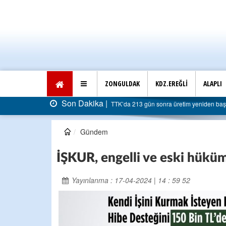
ZONGULDAK
KDZ.EREĞLİ
ALAPLI
Son Dakika |
TTK’da 213 gün sonra üretim yeniden başlad
Gündem
İŞKUR, engelli ve eski hüküml
Yayınlanma : 17-04-2024 | 14 : 59 52