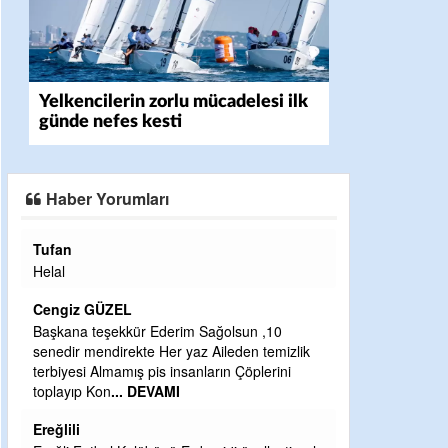
Yelkencilerin zorlu mücadelesi ilk
günde nefes kesti
Haber Yorumları
Halil Aydın
Çırak ustasından öğrenir kısmet bağlamay
Ben İbrahim Yalçını tebrik ediyorum.
CEVDET YILMAZ
Ederim Sağolsun ,10
Her yaz Aileden temizlik
GULDERE DERE ÇALIŞMALARI, SEKIZ 
s insanların Çöplerini
ÖNCE ALKAYA TARAFINDAN BAŞLATILD
VAMI
ETRASFINDA YERLEŞİM YERI OLMAY
KISIMLARA DUVARLAR YAPILDI."BUR
DEVAMI