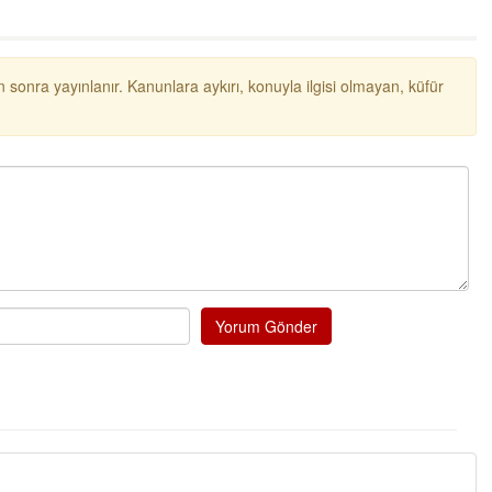
 sonra yayınlanır. Kanunlara aykırı, konuyla ilgisi olmayan, küfür
Tufan
Helal
Yorum Gönder
Cengiz GÜZEL
Başkana teşekkür 
senedir mendirekte 
terbiyesi Almamış pi
toplayıp Kon
... DE
Ereğlili