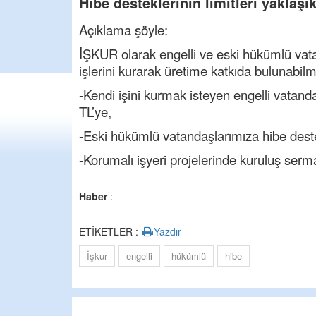
Hibe desteklerinin limitleri yaklaşık 
Açıklama şöyle:
İŞKUR olarak engelli ve eski hükümlü vatan
işlerini kurarak üretime katkıda bulunabilm
-Kendi işini kurmak isteyen engelli vatand
TL’ye,
-Eski hükümlü vatandaşlarımıza hibe deste
-Korumalı işyeri projelerinde kuruluş serma
Haber
:
ETİKETLER :
Yazdır
İşkur
engelli
hükümlü
hibe