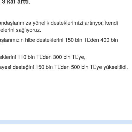
3 kat arttı.
daşlarımıza yönelik desteklerimizi artırıyor, kendi
elerini sağlıyoruz.
aşlarımızın hibe desteklerini 150 bin TL’den 400 bin
klerini 110 bin TL’den 300 bin TL’ye,
yesi desteğini 150 bin TL’den 500 bin TL’ye yükseltildi.