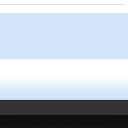
Ereğli Futbol Kulübü
düşünsün ve sahip ç
özelleştirilmeseydi
probl
... DEVAMI
Ereğlili
Tebrikler başkanım 
bir hizmet.Ereğlimi
ve ahlak bulacak te
Halil Aydın
Birol Şahin ülke hi
damgasını vurmuş s
bulmuş hali yalpal
küsmeden yunus
.
Müftü Mahallesi Ateş Ahmet Sokak Cerrahoğlu İşmerkezi Kat:
Kdz.Ereğli/Zonguldak