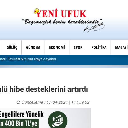
GÜLÜÇ
GÜNDEM
EKONOMİ
SPOR
POLİTİKA
MAGAZ
Son Dakika |
ı: Faturası 5 milyar liraya dayandı
AK Parti Ereğli İlçe
ü hibe desteklerini artırdı
Güncelleme : 17-04-2024 | 14 : 59 52