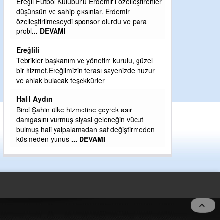
nü Erdemir'i özelleştirenler
Şaban yavuz
ıksınlar. Erdemir
 sponsor olurdu ve para
Mekanı cennet olsun kederli ailesine Ra
Sabri Celil ihsan eylesin
Sebahattin özarslan
ve yönetim kurulu, güzel
Günaydın hayırlı sabahlar dilerim
zin terası sayenizde huzur
H BakiYüksel
şekkürler
Hak hukuk adalet işte CHP Kemal Kılıçd
zmetine çeyrek asır
iyasi geleneğin vücut
amadan saf değiştirmeden
.. DEVAMI
5 no:2