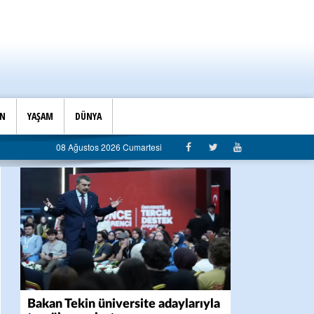
İN
YAŞAM
DÜNYA
 Başkanlığı’ndan belediyeye sert eleştiri: “Algı siyaseti değil, hizmet belediyeciliği”
08 Ağustos 2026 Cumartesi
Bakan Tekin üniversite adaylarıyla