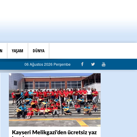
İN
YAŞAM
DÜNYA
eştiri: “Algı siyaseti değil, hizmet belediyeciliği”
06 Ağustos 2026 Perşembe
Kayseri Melikgazi'den ücretsiz yaz