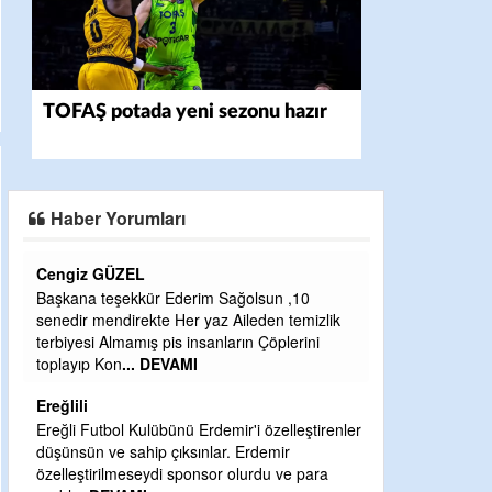
TOFAŞ potada yeni sezonu hazır
Haber Yorumları
CEVDET YILMAZ
GULDERE DERE ÇALIŞMALARI, SEKIZ YIL
ÖNCE ALKAYA TARAFINDAN BAŞLATILDI,
ETRASFINDA YERLEŞİM YERI OLMAYAN
KISIMLARA DUVARLAR YAPILDI."BURADAK
...
DEVAMI
Şaban yavuz
ler
Mekanı cennet olsun kederli ailesine Rabbim
Sabri Celil ihsan eylesin