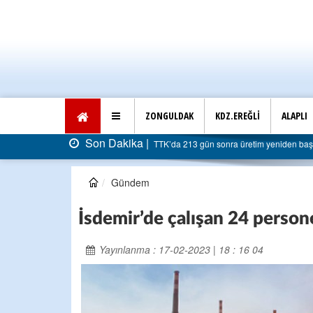
ZONGULDAK
KDZ.EREĞLİ
ALAPLI
ika |
TTK’da 213 gün sonra üretim yeniden başladı: Faturası 5 milyar liraya daya
Gündem
İsdemir’de çalışan 24 persone
Yayınlanma : 17-02-2023 | 18 : 16 04