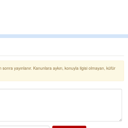
 sonra yayınlanır. Kanunlara aykırı, konuyla ilgisi olmayan, küfür
Cengiz GÜZEL
Başkana teşekkür Ederim Sağolsun ,10
senedir mendirekte Her yaz Aileden temizlik
terbiyesi Almamış pis insanların Çöplerini
toplayıp Kon
... DEVAMI
Ereğlili
Ereğli Futbol Kulübünü Erdemir'i özelleştiren
düşünsün ve sahip çıksınlar. Erdemir
özelleştirilmeseydi sponsor olurdu ve para