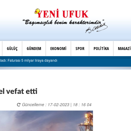
GÜLÜÇ
GÜNDEM
EKONOMİ
SPOR
POLİTİKA
MAGAZ
Son Dakika |
ndı
AK Parti Ereğli İlçe Başkanlığı’ndan belediyeye sert el
l vefat etti
Güncelleme : 17-02-2023 | 18 : 16 04