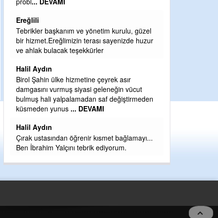
Sebahattin özarslan
Günaydın hayırlı sabahlar dilerim
H BakiYüksel
r
Hak hukuk adalet işte CHP Kemal Kılıçdaroğlu
babaocağı
Yeni parti için ereğli ilçe teşkilatımızı merak
eder dururken asıl merakımız halk
n
kahramanlarımız ereğli aşkı ile yanıp tutuşan
eeeğ
... DEVAMI
5 no:2