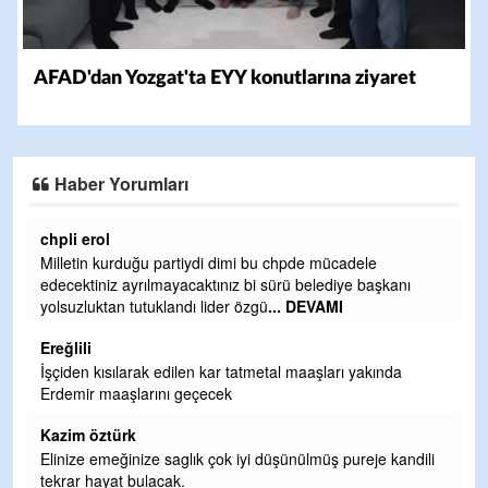
AFAD'dan Yozgat'ta EYY konutlarına ziyaret
Haber Yorumları
Ereğlili
i dimi bu chpde mücadele
Ereğli Futbol Kulübünü Erdemir'i 
ınız bi sürü belediye başkanı
ve sahip çıksınlar. Erdemir özelle
der özgü
... DEVAMI
olurdu ve para probl
... DEVAMI
Ereğlili
ar tatmetal maaşları yakında
Tebrikler başkanım ve yönetim kur
cek
hizmet.Ereğlimizin terası sayeni
teşekkürler
Halil Aydın
çok iyi düşünülmüş pureje kandili
Birol Şahin ülke hizmetine çeyre