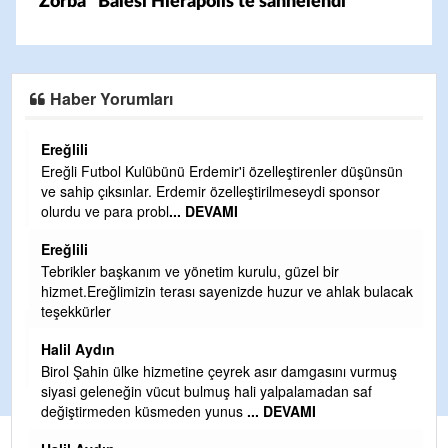
"Zorba" Balesi Hierapolis'te sahnelendi
Haber Yorumları
Ereğlili
Ereğli Futbol Kulübünü Erdemir'i özelleştirenler düşünsün
ve sahip çıksınlar. Erdemir özelleştirilmeseydi sponsor
olurdu ve para probl
... DEVAMI
Ereğlili
Tebrikler başkanım ve yönetim kurulu, güzel bir
hizmet.Ereğlimizin terası sayenizde huzur ve ahlak bulacak
teşekkürler
Halil Aydın
i
Birol Şahin ülke hizmetine çeyrek asır damgasını vurmuş
siyasi geleneğin vücut bulmuş hali yalpalamadan saf
değiştirmeden küsmeden yunus
... DEVAMI