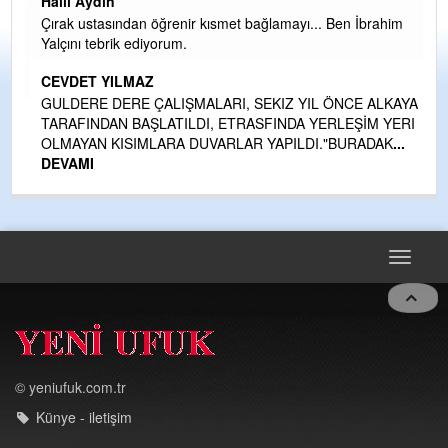
Halil Aydın
Çırak ustasından öğrenir kısmet bağlamayı... Ben İbrahim
kte
Yalçını tebrik ediyorum.
CEVDET YILMAZ
GULDERE DERE ÇALIŞMALARI, SEKIZ YIL ÖNCE ALKAYA
TARAFINDAN BAŞLATILDI, ETRASFINDA YERLEŞİM YERI
OLMAYAN KISIMLARA DUVARLAR YAPILDI."BURADAK
...
DEVAMI
Toggle
navigat
© yeniufuk.com.tr
Künye - iletişim