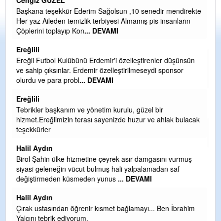
CEVDET YILMAZ
ekte
GULDERE DERE ÇALIŞMALARI, SEKIZ YIL ÖNCE ALKAYA
TARAFINDAN BAŞLATILDI, ETRASFINDA YERLEŞİM YERI
OLMAYAN KISIMLARA DUVARLAR YAPILDI."BURADAK
...
DEVAMI
Şaban yavuz
ün
Mekanı cennet olsun kederli ailesine Rabbim Sabri Celil
ihsan eylesin
Sebahattin özarslan
Günaydın hayırlı sabahlar dilerim
cak
H BakiYüksel
Hak hukuk adalet işte CHP Kemal Kılıçdaroğlu
babaocağı
ş
Yeni parti için ereğli ilçe teşkilatımızı merak eder dururken
asıl merakımız halk kahramanlarımız ereğli aşkı ile yanıp
tutuşan eeeğ
... DEVAMI
im