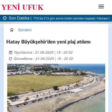
Menü
Son Dakika |
dı: Faturası 5 milyar liraya dayandı
AK Parti Ereğli İlçe Başkanlığı’ndan belediyeye 
Gündem
Hatay Büyükşehir'den yeni plaj atılımı
Yayınlanma : 21-06-2025 | 18 : 20 02
Güncelleme : 21-06-2025 | 18 : 20 02