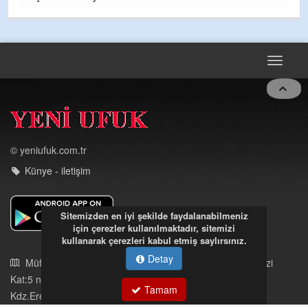
Toggle
navigat
© yeniufuk.com.tr
Künye - iletişim
Sitemizden en iyi şekilde faydalanabilmeniz
Müftü Mahallesi Ateş Ahmet Sokak Cerrahoğlu İşmerkezi
için çerezler kullanılmaktadır, sitemizi
Kat:5 no:2
kullanarak çerezleri kabul etmiş saylırsınız.
Kdz.Ereğli/Zonguldak
Detay
03723121008
eregliyeniufuk@gmail.com
Tamam