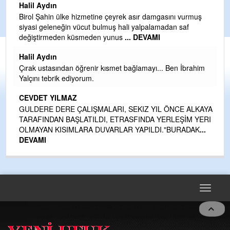
Halil Aydın
i
Birol Şahin ülke hizmetine çeyrek asır damgasını vurmuş
siyasi geleneğin vücut bulmuş hali yalpalamadan saf
değiştirmeden küsmeden yunus
... DEVAMI
Halil Aydın
Çırak ustasından öğrenir kısmet bağlamayı... Ben İbrahim
kte
Yalçını tebrik ediyorum.
CEVDET YILMAZ
GULDERE DERE ÇALIŞMALARI, SEKIZ YIL ÖNCE ALKAYA
TARAFINDAN BAŞLATILDI, ETRASFINDA YERLEŞİM YERI
OLMAYAN KISIMLARA DUVARLAR YAPILDI."BURADAK
...
DEVAMI
Toggle
navigat