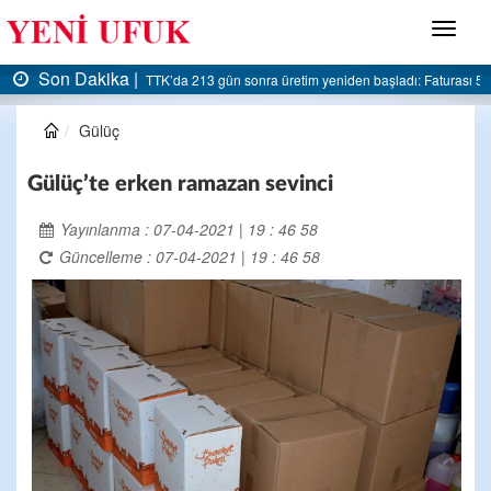
Menü
Son Dakika |
turası 5 milyar liraya dayandı
AK Parti Ereğli İlçe Başkanlığı’ndan belediyeye sert el
Gülüç
Gülüç’te erken ramazan sevinci
Yayınlanma : 07-04-2021 | 19 : 46 58
Güncelleme : 07-04-2021 | 19 : 46 58