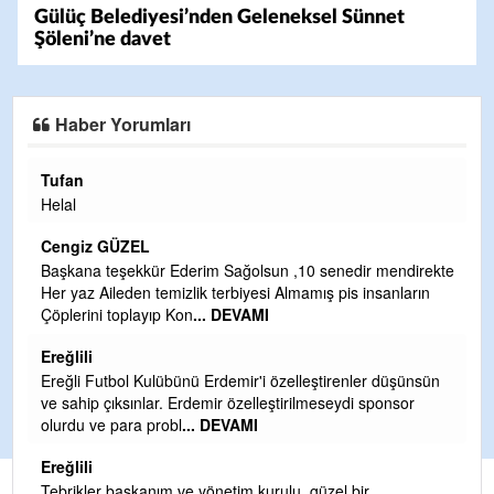
Gülüç Belediyesi’nden Geleneksel Sünnet
Şöleni’ne davet
Haber Yorumları
Halil Aydın
Çırak ustasından öğrenir kısmet bağlamayı... Ben İbrahim
Yalçını tebrik ediyorum.
CEVDET YILMAZ
ndirekte
nların
GULDERE DERE ÇALIŞMALARI, SEKIZ YIL ÖNCE ALKAY
TARAFINDAN BAŞLATILDI, ETRASFINDA YERLEŞİM YER
OLMAYAN KISIMLARA DUVARLAR YAPILDI."BURADAK
...
DEVAMI
üşünsün
Şaban yavuz
sor
Mekanı cennet olsun kederli ailesine Rabbim Sabri Celil
ihsan eylesin
Sebahattin özarslan