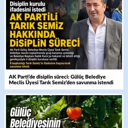
AK Parti’de disiplin süreci: Gülüç Belediye
Meclis Üyesi Tarık Semiz’den savunma istendi