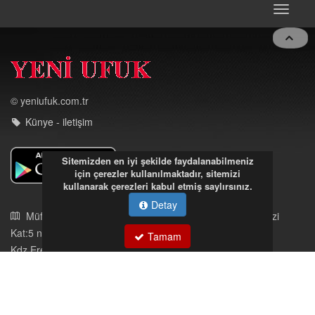
Toggle
navigat
© yeniufuk.com.tr
Sitemizden en iyi şekilde faydalanabilmeniz
için çerezler kullanılmaktadır, sitemizi
Künye - iletişim
kullanarak çerezleri kabul etmiş saylırsınız.
Detay
Tamam
Müftü Mahallesi Ateş Ahmet Sokak Cerrahoğlu İşmerkezi
Kat:5 no:2
Kdz.Ereğli/Zonguldak