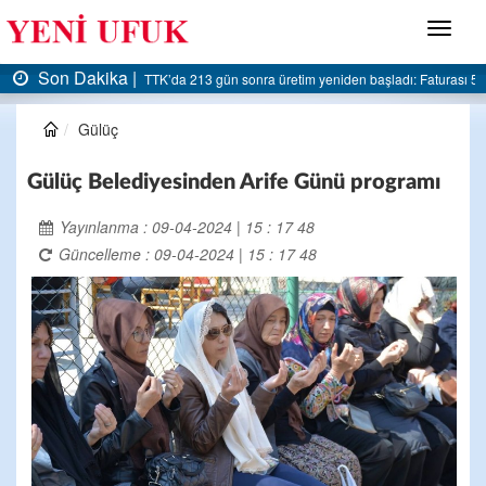
Menü
Son Dakika |
AK Parti Ereğli İlçe Başkanlığı’ndan belediyeye sert eleştiri:
Gülüç
Gülüç Belediyesinden Arife Günü programı
Yayınlanma : 09-04-2024 | 15 : 17 48
Güncelleme : 09-04-2024 | 15 : 17 48