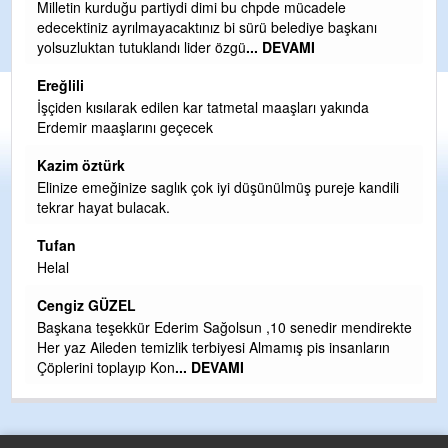
Ereğli Futbol Kulübünü Erdemir'i özelleştirenler düşünsün
ve sahip çıksınlar. Erdemir özelleştirilmeseydi sponsor
olurdu ve para probl
... DEVAMI
Ereğlili
Tebrikler başkanım ve yönetim kurulu, güzel bir
hizmet.Ereğlimizin terası sayenizde huzur ve ahlak bulacak
teşekkürler
Halil Aydın
i
Birol Şahin ülke hizmetine çeyrek asır damgasını vurmuş
siyasi geleneğin vücut bulmuş hali yalpalamadan saf
değiştirmeden küsmeden yunus
... DEVAMI
Halil Aydın
Çırak ustasından öğrenir kısmet bağlamayı... Ben İbrahim
kte
Yalçını tebrik ediyorum.
CEVDET YILMAZ
GULDERE DERE ÇALIŞMALARI, SEKIZ YIL ÖNCE ALKAYA
TARAFINDAN BAŞLATILDI, ETRASFINDA YERLEŞİM YERI
OLMAYAN KISIMLARA DUVARLAR YAPILDI."BURADAK
...
DEVAMI