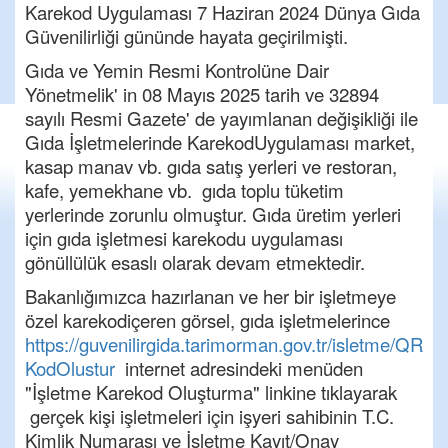
Karekod
Uygulaması
7 Haziran 2024 Dünya Gıda
Güvenilirliği gününde hayata geçirilmişti.
Gıda ve Yemin Resmi Kontrolüne Dair
Yönetmelik' in 08 Mayıs 2025 tarih ve 32894
sayılı
Resmi
Gazete' de yayımlanan değişikliği ile
Gıda İşletmelerinde
Karekod
Uygulaması market,
kasap manav vb. gıda satış yerleri ve restoran,
kafe, yemekhane vb.
gıda
toplu tüketim
yerlerinde
zorunlu
olmuştur
.
Gıda üretim yerleri
için gıda işletmesi
karekodu
uygulaması
gönüllülük esaslı olarak devam etmektedir.
Bakanlığımızca hazırlanan ve her bir işletmeye
özel
karekod
içeren görsel, gıda işletmelerince
https://guvenilirgida.tarimorman.gov.tr/isletme/QR
KodOlustur
internet adresindeki menüden
"İşletme
Karekod
Oluşturma" linkine tıklayarak
gerçek kişi işletmeleri için işyeri sahibinin T.C.
Kimlik Numarası ve İşletme Kayıt/Onay