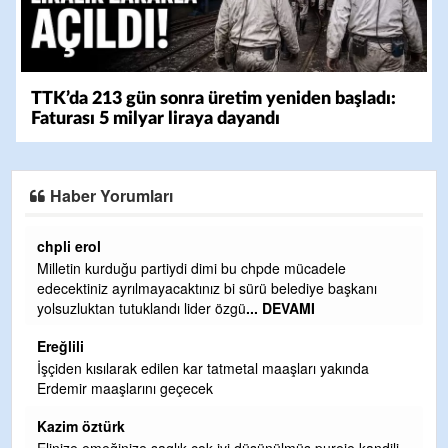
TTK’da 213 gün sonra üretim yeniden başladı:
Faturası 5 milyar liraya dayandı
Haber Yorumları
Ereğlili
Ereğli Futbol Kulübünü Erdemir'i özelleştirenler düşünsün
ve sahip çıksınlar. Erdemir özelleştirilmeseydi sponsor
olurdu ve para probl
... DEVAMI
Ereğlili
Tebrikler başkanım ve yönetim kurulu, güzel bir
hizmet.Ereğlimizin terası sayenizde huzur ve ahlak bulacak
teşekkürler
Halil Aydın
ili