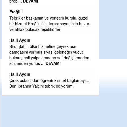
Sebahattin özarslan
Günaydın hayırlı sabahlar dilerim
H BakiYüksel
Hak hukuk adalet işte CHP Kemal Kılıçdaroğlu
babaocağı
Yeni parti için ereğli ilçe teşkilatımızı merak
eder dururken asıl merakımız halk
kahramanlarımız ereğli aşkı ile yanıp tutuşan
eeeğ
... DEVAMI