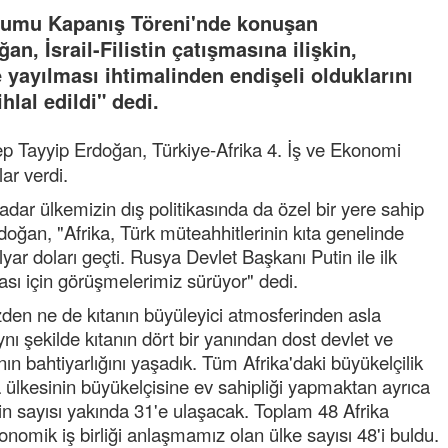
orumu Kapanış Töreni'nde konuşan
, İsrail-Filistin çatışmasına ilişkin,
 yayılması ihtimalinden endişeli olduklarını
hlal edildi" dedi.
Tayyip Erdoğan, Türkiye-Afrika 4. İş ve Ekonomi
ar verdi.
kadar ülkemizin dış politikasında da özel bir yere sahip
an, "Afrika, Türk müteahhitlerinin kıta genelinde
yar doları geçti. Rusya Devlet Başkanı Putin ile ilk
lması için görüşmelerimiz sürüyor" dedi.
izden ne de kıtanın büyüleyici atmosferinden asla
 şekilde kıtanın dört bir yanından dost devlet ve
 bahtiyarlığını yaşadık. Tüm Afrika'daki büyükelçilik
a ülkesinin büyükelçisine ev sahipliği yapmaktan ayrıca
in sayısı yakında 31'e ulaşacak. Toplam 48 Afrika
konomik iş birliği anlaşmamız olan ülke sayısı 48'i buldu.