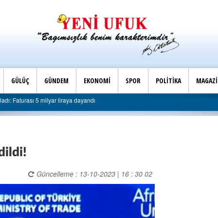
GÜLÜÇ
GÜNDEM
EKONOMİ
SPOR
POLİTİKA
MAGAZ
elediyeye sert eleştiri: “Algı siyaseti değil, hizmet belediyeciliği”
dildi!
Güncelleme : 13-10-2023 | 16 : 30 02