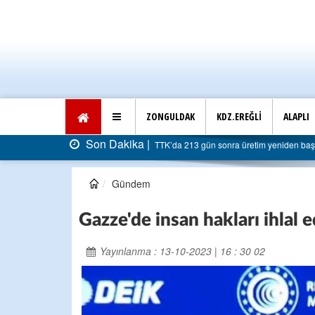
ZONGULDAK
KDZ.EREĞLİ
ALAPLI
Son Dakika |
yar liraya dayandı
AK Parti Ereğli İlçe Başkanlığı’ndan b
Gündem
Gazze'de insan hakları ihlal e
Yayınlanma : 13-10-2023 | 16 : 30 02