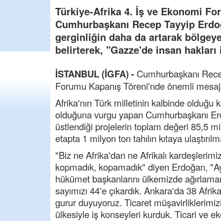
Türkiye-Afrika 4. İş ve Ekonomi F
Cumhurbaşkanı Recep Tayyip Erdoğan
gerginliğin daha da artarak bölgeye
belirterek, "Gazze'de insan hakları i
İSTANBUL (İGFA) -
Cumhurbaşkanı Recep 
Forumu Kapanış Töreni'nde önemli mesajl
Afrika'nın Türk milletinin kalbinde olduğu 
olduğuna vurgu yapan Cumhurbaşkanı Erdoğ
üstlendiği projelerin toplam değeri 85,5 mil
etapta 1 milyon ton tahılın kıtaya ulaştırı
"Biz ne Afrika'dan ne Afrikalı kardeşlerim
kopmadık, kopamadık" diyen Erdoğan, "Aynı
hükümet başkanlarını ülkemizde ağırlamanın
sayımızı 44'e çıkardık. Ankara'da 38 Afrik
gurur duyuyoruz. Ticaret müşavirliklerimiz
ülkesiyle iş konseyleri kurduk. Ticari ve e