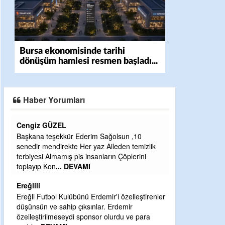
Bursa ekonomisinde tarihi
dönüşüm hamlesi resmen başladı...
TEKNOSAB KOBİ OSB'de
başvurular başladı
Haber Yorumları
CEVDET YILMAZ
GULDERE DERE ÇALIŞMALARI, SEKIZ YIL
ÖNCE ALKAYA TARAFINDAN BAŞLATILDI,
ETRASFINDA YERLEŞİM YERI OLMAYAN
KISIMLARA DUVARLAR YAPILDI."BURADAK
...
DEVAMI
Şaban yavuz
ler
Mekanı cennet olsun kederli ailesine Rabbim
Sabri Celil ihsan eylesin