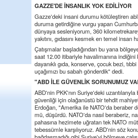
GAZZE'DE İNSANLIK YOK EDİLİYOR
Gazze'deki insani durumu kötüleştiren abl
duruma getirdiğine vurgu yapan Cumhurbaş
dünyaya sesleniyorum, 360 kilometrekareye
yakıtını, gıdasını kesmek en temel insan ha
Çatışmalar başladığından bu yana bölgeye
saat 12.00 itibariyle havalimanına indiğin
dayanıklı gıda, konserve, çocuk bezi, tıbb
uçağımızı bu sabah gönderdik" dedi.
"ABD İLE GÜVENLİK SORUNUMUZ VA
ABD'nin PKK'nın Suriye'deki uzantılarıyla b
güvenliği için olağanüstü bir tehdit mahi
Erdoğan, "Amerika ile NATO'da beraber de
mü, düşürdü. NATO'da nasıl beraberiz, nas
pahasına hezimete uğratan tek NATO müttef
tebessümle karşılıyoruz. ABD'nin söz konus
bağdaşmadığı gibi Suriye'yi bölmeye çalışa