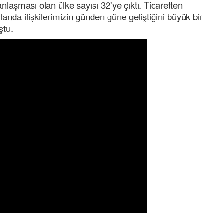
 anlaşması olan ülke sayısı 32'ye çıktı. Ticaretten
alanda ilişkilerimizin günden güne geliştiğini büyük bir
ştu.
Cengiz GÜZEL
Başkana teşekkür Ederim Sağolsun ,10
senedir mendirekte Her yaz Aileden temizlik
terbiyesi Almamış pis insanların Çöplerini
toplayıp Kon
... DEVAMI
Ereğlili
Ereğli Futbol Kulübünü Erdemir'i özelleştiren
düşünsün ve sahip çıksınlar. Erdemir
özelleştirilmeseydi sponsor olurdu ve para