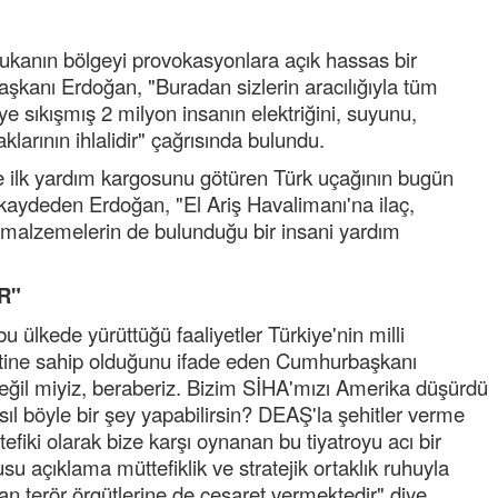
probl
... DEVAMI
Ereğlili
ukanın bölgeyi provokasyonlara açık hassas bir
Tebrikler başkanım ve yönetim kurulu, güzel
kanı Erdoğan, "Buradan sizlerin aracılığıyla tüm
bir hizmet.Ereğlimizin terası sayenizde huzur
 sıkışmış 2 milyon insanın elektriğini, suyunu,
ve ahlak bulacak teşekkürler
klarının ihlalidir" çağrısında bulundu.
Halil Aydın
 ilk yardım kargosunu götüren Türk uçağının bugün
Birol Şahin ülke hizmetine çeyrek asır
i kaydeden Erdoğan, "El Ariş Havalimanı'na ilaç,
damgasını vurmuş siyasi geleneğin vücut
bulmuş hali yalpalamadan saf değiştirmeden
i malzemelerin de bulunduğu bir insani yardım
küsmeden yunus
... DEVAMI
Halil Aydın
R"
Çırak ustasından öğrenir kısmet bağlamayı...
u ülkede yürüttüğü faaliyetler Türkiye'nin milli
Ben İbrahim Yalçını tebrik ediyorum.
yetine sahip olduğunu ifade eden Cumhurbaşkanı
ğil miyiz, beraberiz. Bizim SİHA'mızı Amerika düşürdü
ıl böyle bir şey yapabilirsin? DEAŞ'la şehitler verme
iki olarak bize karşı oynanan bu tiyatroyu acı bir
u açıklama müttefiklik ve stratejik ortaklık ruhuyla
n terör örgütlerine de cesaret vermektedir" diye